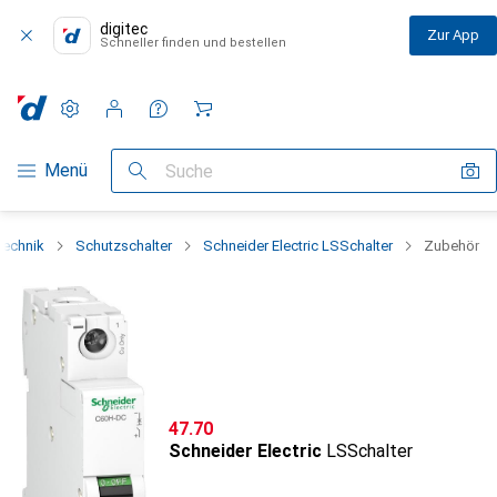
digitec
Zur App
Schneller finden und bestellen
Einstellungen
Kundenkonto
Vergleichslisten
Merklisten
Warenkorb
Navigation nach Kategorien
Menü
Suche
technik
Schutzschalter
Schneider Electric LSSchalter
Zubehör
CHF
47.70
Schneider Electric
LSSchalter