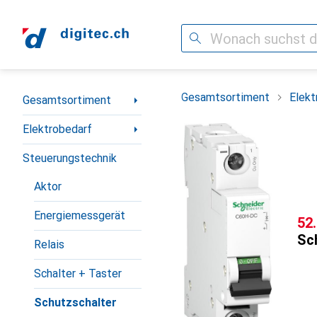
Suche
Navigation nach Kategorien
Gesamtsortiment
Elekt
Gesamtsortiment
Elektrobedarf
Steuerungstechnik
Aktor
Energiemessgerät
CH
52
Sch
Relais
Schalter + Taster
Schutzschalter