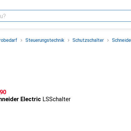
robedarf
Steuerungstechnik
Schutzschalter
Schneide
F
.90
neider Electric
LSSchalter