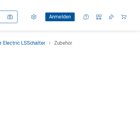
Einstellungen
Kundenkonto
Vergleichslisten
Merklisten
Warenkorb
Anmelden
r Electric LSSchalter
Zubehör