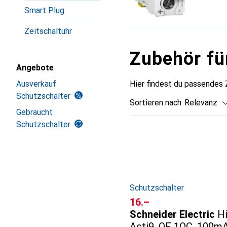
Smart Plug
Zeitschaltuhr
Zubehör fü
Angebote
Hier findest du passendes 
Ausverkauf
Schutzschalter
Sortieren nach
:
Relevanz
Gebraucht
Produktliste
Schutzschalter
Schutzschalter
CHF
16.–
Schneider Electric
Hi
Acti9, OF 1OC, 100mA