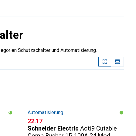
alter
tegorien Schutzschalter und Automatisierung.
Automatisierung
CHF
22.17
Schneider Electric
Acti9 Cutable
Comb Busbar 1P 100A 24 Mod