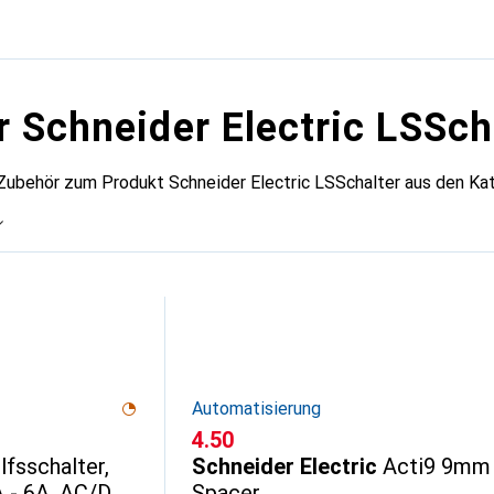
r Schneider Electric LSSch
Zubehör zum Produkt Schneider Electric LSSchalter aus den Ka
Automatisierung
CHF
4.50
lfsschalter,
Schneider Electric
Acti9 9mm
 - 6A, AC/DC,
Spacer