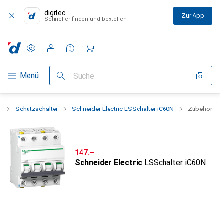
digitec
Zur App
Schneller finden und bestellen
Einstellungen
Kundenkonto
Vergleichslisten
Merklisten
Warenkorb
Navigation nach Kategorien
Menü
Suche
k
Schutzschalter
Schneider Electric LSSchalter iC60N
Zubehör
CHF
147.–
Schneider Electric
LSSchalter iC60N