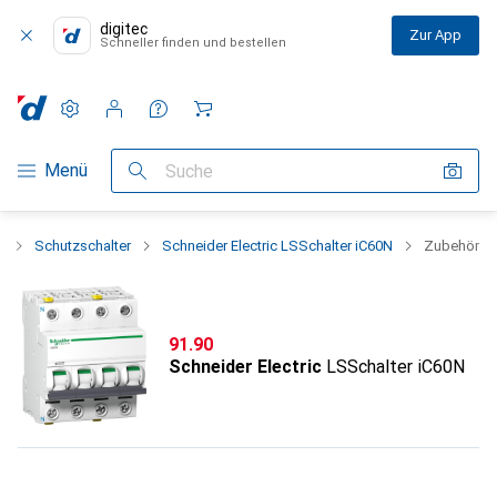
digitec
Zur App
Schneller finden und bestellen
Einstellungen
Kundenkonto
Vergleichslisten
Merklisten
Warenkorb
Navigation nach Kategorien
Menü
Suche
k
Schutzschalter
Schneider Electric LSSchalter iC60N
Zubehör
CHF
91.90
Schneider Electric
LSSchalter iC60N