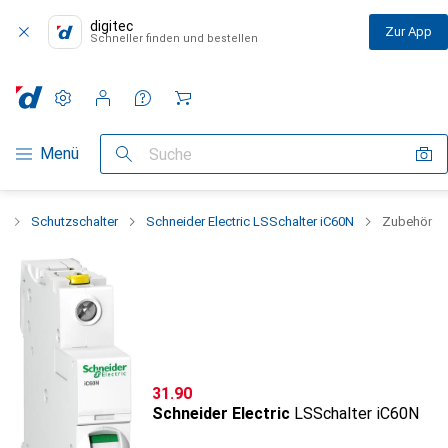
digitec
Zur App
Schneller finden und bestellen
Einstellungen
Kundenkonto
Vergleichslisten
Merklisten
Warenkorb
Navigation nach Kategorien
Menü
Suche
k
Schutzschalter
Schneider Electric LSSchalter iC60N
Zubehör
CHF
31.90
Schneider Electric
LSSchalter iC60N