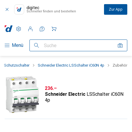
digitec
Zur App
Schneller finden und bestellen
Einstellungen
Kundenkonto
Vergleichslisten
Merklisten
Warenkorb
Navigation nach Kategorien
Menü
Suche
Schutzschalter
Schneider Electric LSSchalter iC60N 4p
Zubehör
CHF
236.–
Schneider Electric
LSSchalter iC60N
4p