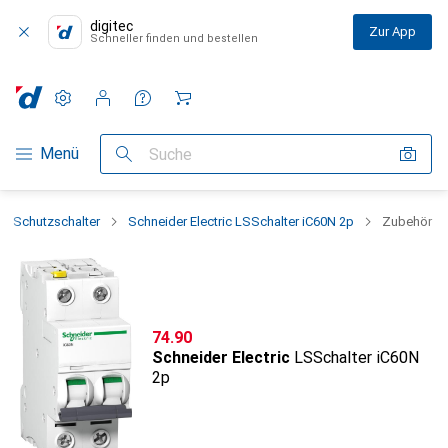
digitec
Zur App
Schneller finden und bestellen
Einstellungen
Kundenkonto
Vergleichslisten
Merklisten
Warenkorb
Navigation nach Kategorien
Menü
Suche
Schutzschalter
Schneider Electric LSSchalter iC60N 2p
Zubehör
CHF
74.90
Schneider Electric
LSSchalter iC60N
2p