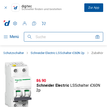
digitec
Zur App
Schneller finden und bestellen
Einstellungen
Kundenkonto
Vergleichslisten
Merklisten
Warenkorb
Navigation nach Kategorien
Menü
Suche
Schutzschalter
Schneider Electric LSSchalter iC60N 2p
Zubehör
CHF
86.90
Schneider Electric
LSSchalter iC60N
2p