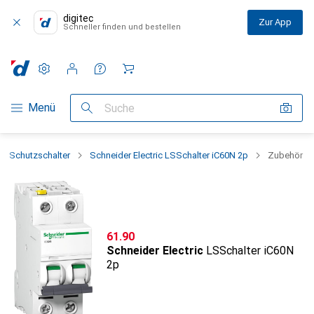
digitec
Zur App
Schneller finden und bestellen
Einstellungen
Kundenkonto
Vergleichslisten
Merklisten
Warenkorb
Navigation nach Kategorien
Menü
Suche
Schutzschalter
Schneider Electric LSSchalter iC60N 2p
Zubehör
CHF
61.90
Schneider Electric
LSSchalter iC60N
2p