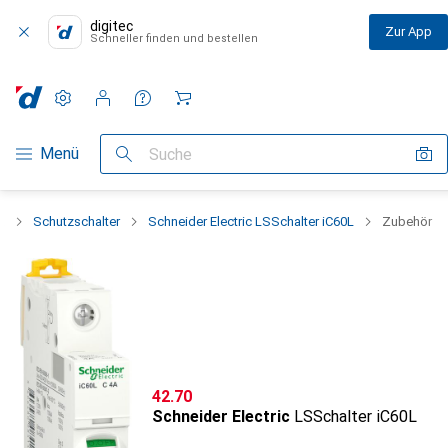
digitec
Zur App
Schneller finden und bestellen
Einstellungen
Kundenkonto
Vergleichslisten
Merklisten
Warenkorb
Navigation nach Kategorien
Menü
Suche
k
Schutzschalter
Schneider Electric LSSchalter iC60L
Zubehör
CHF
42.70
Schneider Electric
LSSchalter iC60L