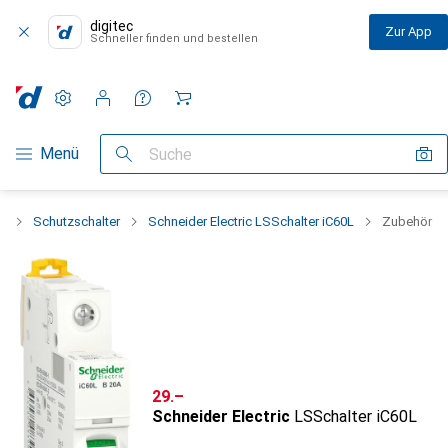
digitec
Zur App
Schneller finden und bestellen
Einstellungen
Kundenkonto
Vergleichslisten
Merklisten
Warenkorb
Navigation nach Kategorien
Menü
Suche
k
Schutzschalter
Schneider Electric LSSchalter iC60L
Zubehör
CHF
29.–
Schneider Electric
LSSchalter iC60L