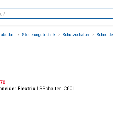
robedarf
Steuerungstechnik
Schutzschalter
Schneide
F
.70
neider Electric
LSSchalter iC60L