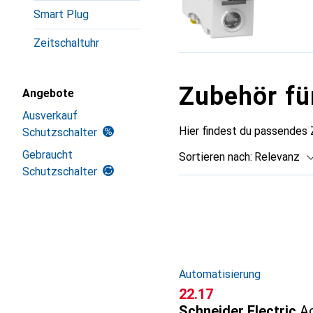
Smart Plug
Zeitschaltuhr
Zubehör fü
Angebote
Ausverkauf
Hier findest du passendes 
Schutzschalter
Gebraucht
Sortieren nach
:
Relevanz
Schutzschalter
Produktliste
Automatisierung
CHF
22.17
Schneider Electric
Ac