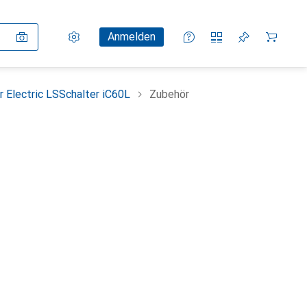
Einstellungen
Kundenkonto
Vergleichslisten
Merklisten
Warenkorb
Anmelden
r Electric LSSchalter iC60L
Zubehör