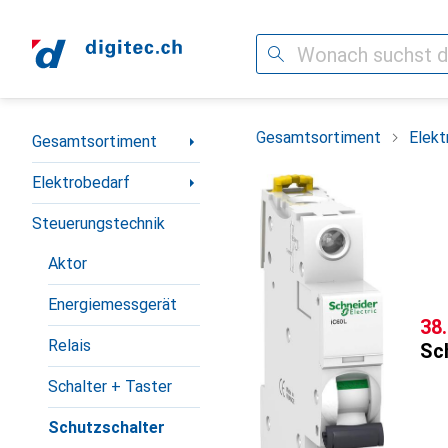
Suche
Navigation nach Kategorien
Gesamtsortiment
Elekt
Gesamtsortiment
Elektrobedarf
Steuerungstechnik
Aktor
Energiemessgerät
CH
38
Relais
Sch
Schalter + Taster
Schutzschalter