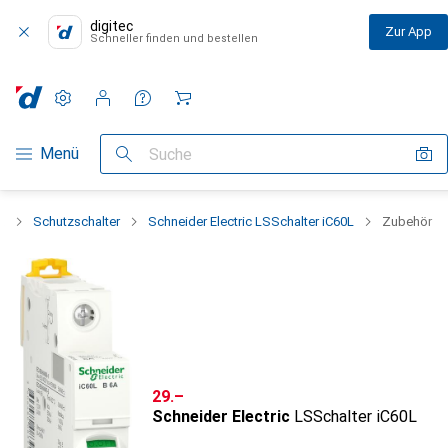
digitec
Zur App
Schneller finden und bestellen
Einstellungen
Kundenkonto
Vergleichslisten
Merklisten
Warenkorb
Navigation nach Kategorien
Menü
Suche
k
Schutzschalter
Schneider Electric LSSchalter iC60L
Zubehör
CHF
29.–
Schneider Electric
LSSchalter iC60L