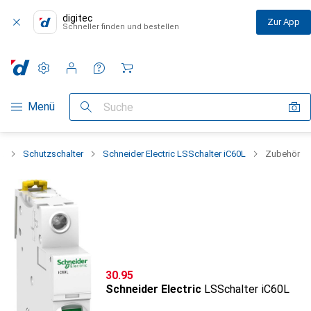
digitec
Zur App
Schneller finden und bestellen
Einstellungen
Kundenkonto
Vergleichslisten
Merklisten
Warenkorb
Navigation nach Kategorien
Menü
Suche
k
Schutzschalter
Schneider Electric LSSchalter iC60L
Zubehör
CHF
30.95
Schneider Electric
LSSchalter iC60L