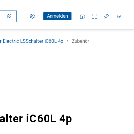
Einstellungen
Kundenkonto
Vergleichslisten
Merklisten
Warenkorb
Anmelden
r Electric LSSchalter iC60L 4p
Zubehör
alter iC60L 4p