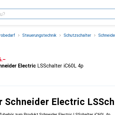
robedarf
Steuerungstechnik
Schutzschalter
Schneide
F
6.–
neider Electric
LSSchalter iC60L 4p
r Schneider Electric LSSch
Zubehör zum Produkt Schneider Electric LSSchalter iC60L 4p.