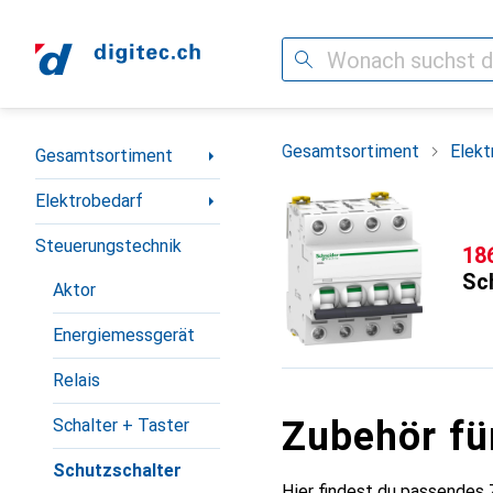
Suche
Navigation nach Kategorien
Gesamtsortiment
Elekt
Gesamtsortiment
Elektrobedarf
Steuerungstechnik
CH
18
Sch
Aktor
Energiemessgerät
Relais
Zubehör fü
Schalter + Taster
Schutzschalter
Hier findest du passendes 