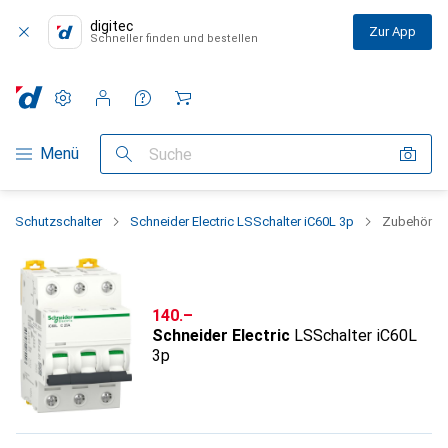
digitec
Zur App
Schneller finden und bestellen
Einstellungen
Kundenkonto
Vergleichslisten
Merklisten
Warenkorb
Navigation nach Kategorien
Menü
Suche
Schutzschalter
Schneider Electric LSSchalter iC60L 3p
Zubehör
CHF
140.–
Schneider Electric
LSSchalter iC60L
3p