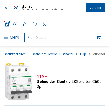
digitec
Zur App
Schneller finden und bestellen
Einstellungen
Kundenkonto
Vergleichslisten
Merklisten
Warenkorb
Navigation nach Kategorien
Menü
Suche
Schutzschalter
Schneider Electric LSSchalter iC60L 3p
Zubehör
CHF
119.–
Schneider Electric
LSSchalter iC60L
3p