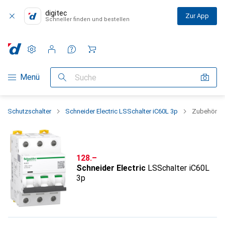
digitec
Zur App
Schneller finden und bestellen
Einstellungen
Kundenkonto
Vergleichslisten
Merklisten
Warenkorb
Navigation nach Kategorien
Menü
Suche
Schutzschalter
Schneider Electric LSSchalter iC60L 3p
Zubehör
CHF
128.–
Schneider Electric
LSSchalter iC60L
3p