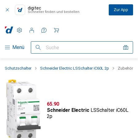
digitec
Zur App
Schneller finden und bestellen
Einstellungen
Kundenkonto
Vergleichslisten
Merklisten
Warenkorb
Navigation nach Kategorien
Menü
Suche
Schutzschalter
Schneider Electric LSSchalter iC60L 2p
Zubehör
CHF
65.90
Schneider Electric
LSSchalter iC60L
2p