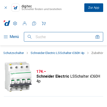
digitec
Zur App
Schneller finden und bestellen
Einstellungen
Kundenkonto
Vergleichslisten
Merklisten
Warenkorb
Navigation nach Kategorien
Menü
Suche
Schutzschalter
Schneider Electric LSSchalter iC60H 4p
Zubehör
CHF
174.–
Schneider Electric
LSSchalter iC60H
4p