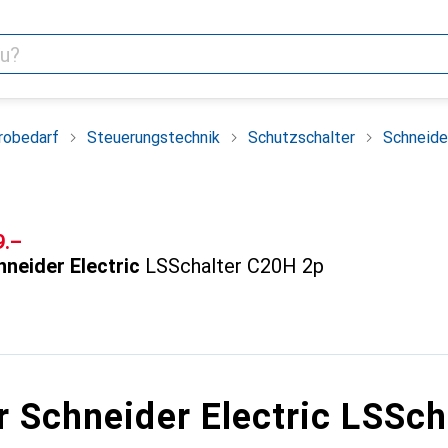
robedarf
Steuerungstechnik
Schutzschalter
Schneide
F
9.–
neider Electric
LSSchalter C20H 2p
r Schneider Electric LSSc