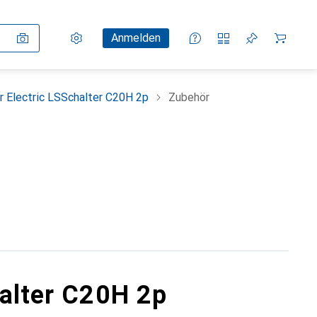
Einstellungen
Kundenkonto
Vergleichslisten
Merklisten
Warenkorb
Anmelden
r Electric LSSchalter C20H 2p
Zubehör
halter C20H 2p