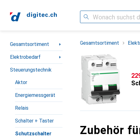
Suche
Navigation nach Kategorien
Gesamtsortiment
Elekt
Gesamtsortiment
Elektrobedarf
Steuerungstechnik
CH
22
Aktor
Sch
Energiemessgerät
Relais
Schalter + Taster
Zubehör fü
Schutzschalter