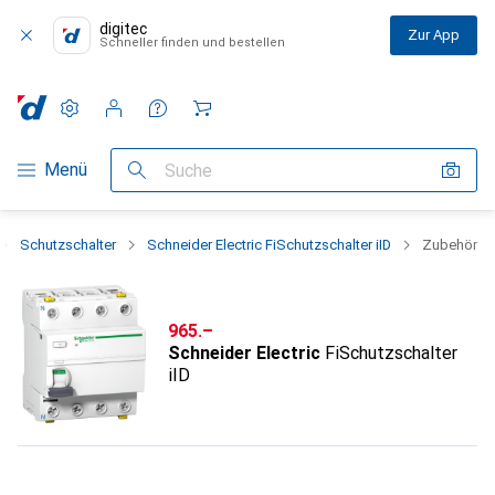
digitec
Zur App
Schneller finden und bestellen
Einstellungen
Kundenkonto
Vergleichslisten
Merklisten
Warenkorb
Navigation nach Kategorien
Menü
Suche
Schutzschalter
Schneider Electric FiSchutzschalter iID
Zubehör
CHF
965.–
Schneider Electric
FiSchutzschalter
iID