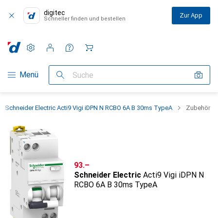
digitec
Zur App
Schneller finden und bestellen
Einstellungen
Kundenkonto
Vergleichslisten
Merklisten
Warenkorb
Navigation nach Kategorien
Menü
Suche
Schneider Electric Acti9 Vigi iDPN N RCBO 6A B 30ms TypeA
Zubehör
CHF
93.–
Schneider Electric
Acti9 Vigi iDPN N
RCBO 6A B 30ms TypeA