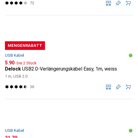
72
MENGENRABATT
USB Kabel
CHF
5.90
bei 2 Stück
Delock
USB2.0-Verlängerungskabel Easy, 1m, weiss
1 m, USB 2.0
36
USB Kabel
CHF
21.70