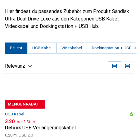
Hier findest du passendes Zubehör zum Produkt Sandisk
Ultra Dual Drive Luxe aus den Kategorien USB Kabel,
Videokabel und Dockingstation + USB Hub.
Beliebt
USB Kabel
Videokabel
Dockingstation + USB Hu
Relevanz
Produktliste
MENGENRABATT
USB Kabel
CHF
3.20
bei 2 Stück
Delock
USB Verlängerungskabel
0.20 m, USB 2.0