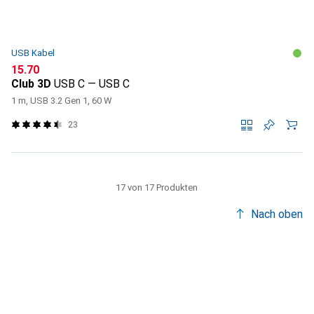
USB Kabel
CHF
15.70
Club 3D
USB C — USB C
1 m, USB 3.2 Gen 1, 60 W
23
17 von 17 Produkten
Nach oben