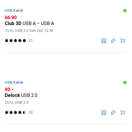
USB Kabel
CHF
66.90
Club 3D
USB A – USB A
15 m, USB 3.2 Gen 2x2, 12 W
21
USB Kabel
CHF
40.–
Delock
USB 2.0
20 m, USB 2.0
53