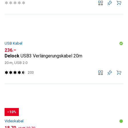
USB Kabel
CHF
236.–
Delock
USB3 Verlängerungskabel 20m
20 m, USB 2.0
203
−10%
Videokabel
CHF
CHF
18.70