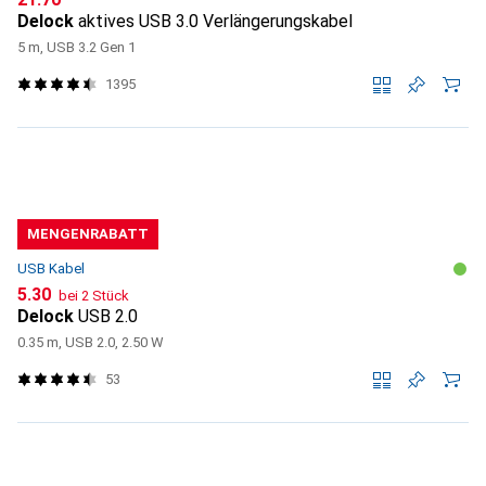
Delock
aktives USB 3.0 Verlängerungskabel
5 m, USB 3.2 Gen 1
1395
MENGENRABATT
USB Kabel
CHF
5.30
bei 2 Stück
Delock
USB 2.0
0.35 m, USB 2.0, 2.50 W
53