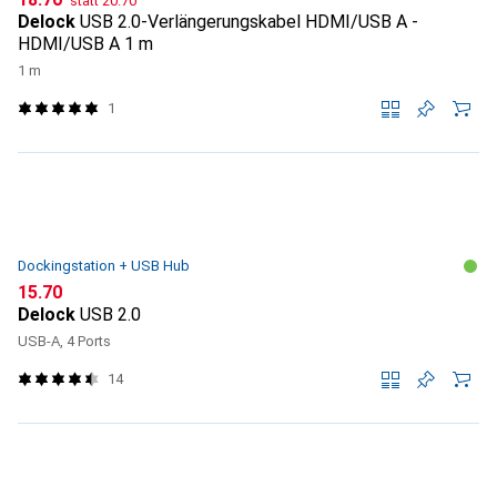
statt
20.70
Delock
USB 2.0-Verlängerungskabel HDMI/USB A -
HDMI/USB A 1 m
1 m
1
Dockingstation + USB Hub
CHF
15.70
Delock
USB 2.0
USB-A, 4 Ports
14