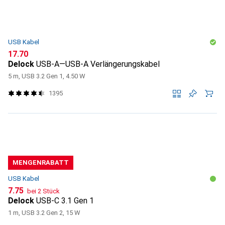
USB Kabel
CHF
17.70
Delock
USB-A—USB-A Verlängerungskabel
5 m, USB 3.2 Gen 1, 4.50 W
1395
MENGENRABATT
USB Kabel
CHF
7.75
bei 2 Stück
Delock
USB-C 3.1 Gen 1
1 m, USB 3.2 Gen 2, 15 W