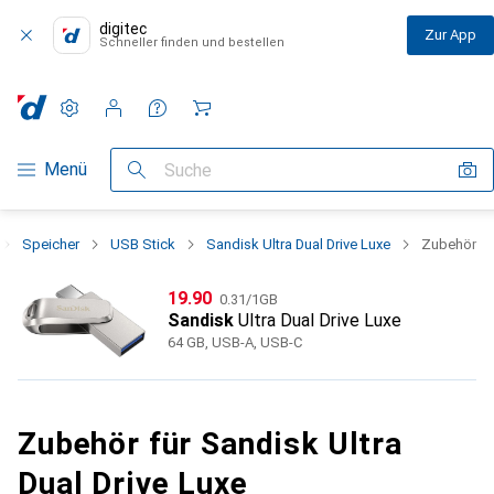
digitec
Zur App
Schneller finden und bestellen
Einstellungen
Kundenkonto
Vergleichslisten
Merklisten
Warenkorb
Navigation nach Kategorien
Menü
Suche
Speicher
USB Stick
Sandisk Ultra Dual Drive Luxe
Zubehör
CHF
CHF
19.90
0.31
/
1GB
Sandisk
Ultra Dual Drive Luxe
64 GB, USB-A, USB-C
Zubehör für Sandisk Ultra
Dual Drive Luxe