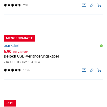
203
MENGENRABATT
USB Kabel
CHF
6.90
bei 2 Stück
Delock
USB-Verlängerungskabel
2 m, USB 3.2 Gen 1, 4.50 W
1395
−11%