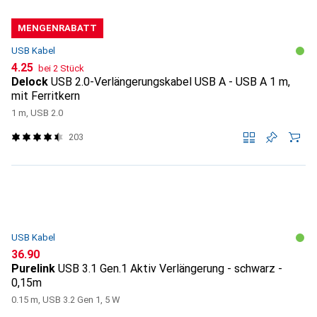
MENGENRABATT
USB Kabel
CHF
4.25
bei 2 Stück
Delock
USB 2.0-Verlängerungskabel USB A - USB A 1 m,
mit Ferritkern
1 m, USB 2.0
203
USB Kabel
CHF
36.90
Purelink
USB 3.1 Gen.1 Aktiv Verlängerung - schwarz -
0,15m
0.15 m, USB 3.2 Gen 1, 5 W