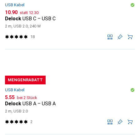
USB Kabel
CHF
CHF
10.90
statt
12.30
Delock
USB C – USB C
2 m, USB 2.0, 240 W
18
MENGENRABATT
USB Kabel
CHF
5.55
bei 2 Stück
Delock
USB A – USB A
2 m, USB 2.0
2