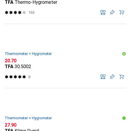
TFA
Thermo-Hygrometer
163
Thermometer + Hygrometer
CHF
20.70
TFA
30.5002
8
Thermometer + Hygrometer
CHF
27.90
TFA
Klima Guard