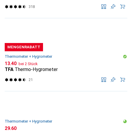
318
MENGENRABATT
Thermometer + Hygrometer
CHF
13.40
bei 2 Stück
TFA
Thermo-Hygrometer
21
Thermometer + Hygrometer
CHF
29.60