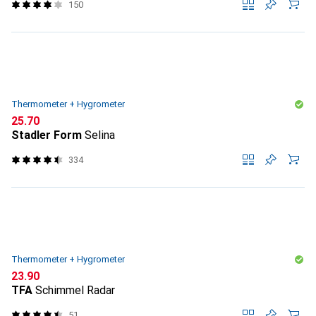
150
Thermometer + Hygrometer
CHF
25.70
Stadler Form
Selina
334
Thermometer + Hygrometer
CHF
23.90
TFA
Schimmel Radar
51