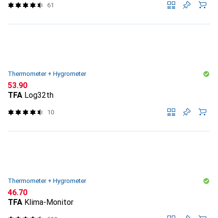
61
Thermometer + Hygrometer
CHF
53.90
TFA
Log32th
10
Thermometer + Hygrometer
CHF
46.70
TFA
Klima-Monitor