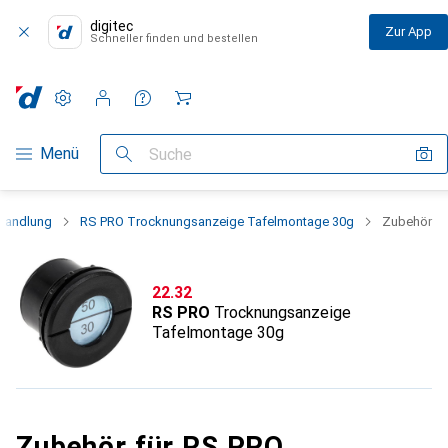
digitec
Zur App
Schneller finden und bestellen
Einstellungen
Kundenkonto
Vergleichslisten
Merklisten
Warenkorb
Navigation nach Kategorien
Menü
Suche
handlung
RS PRO Trocknungsanzeige Tafelmontage 30g
Zubehör
CHF
22.32
RS PRO
Trocknungsanzeige
Tafelmontage 30g
Zubehör für RS PRO