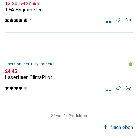
CHF
13.20
bei 2 Stück
TFA
Hygrometer
1
Thermometer + Hygrometer
CHF
24.45
Laserliner
ClimaPilot
1
24 von 24 Produkten
Nach oben