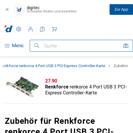
digitec
Zur App
Schneller finden und bestellen
Einstellungen
Kundenkonto
Vergleichslisten
Merklisten
Warenkorb
Navigation nach Kategorien
Menü
Suche
Renkforce renkorce 4 Port USB 3 PCI-Express Controller-Karte
Zubehör
CHF
27.90
Renkforce
renkorce 4 Port USB 3 PCI-
Express Controller-Karte
Zubehör für Renkforce
renkorce 4 Port USB 3 PCI-