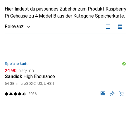
Hier findest du passendes Zubehör zum Produkt Raspberry
Pi Gehäuse zu 4 Model B aus der Kategorie Speicherkarte.
Relevanz
Produktliste
Speicherkarte
CHF
CHF
24.90
0.39
/
1GB
Sandisk
High Endurance
64 GB, microSDXC, U3, UHS-I
2036