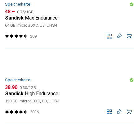
Speicherkarte
CHF
CHF
48.–
0.75
/
1GB
Sandisk
Max Endurance
64 GB, microSDXC, U3, UHS-I
209
Speicherkarte
CHF
CHF
38.90
0.30
/
1GB
Sandisk
High Endurance
128 GB, microSDXC, U3, UHS-I
2036