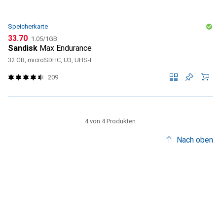
Speicherkarte
CHF
CHF
33.70
1.05
/
1GB
Sandisk
Max Endurance
32 GB, microSDHC, U3, UHS-I
209
4 von 4 Produkten
Nach oben