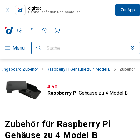
digitec
Zur App
Schneller finden und bestellen
Einstellungen
Kundenkonto
Vergleichslisten
Merklisten
Warenkorb
Navigation nach Kategorien
Menü
Suche
klungsboard Zubehör
Raspberry Pi Gehäuse zu 4 Model B
Zubehör
CHF
4.50
Raspberry Pi
Gehäuse zu 4 Model B
Zubehör für Raspberry Pi
Gehäuse zu 4 Model B