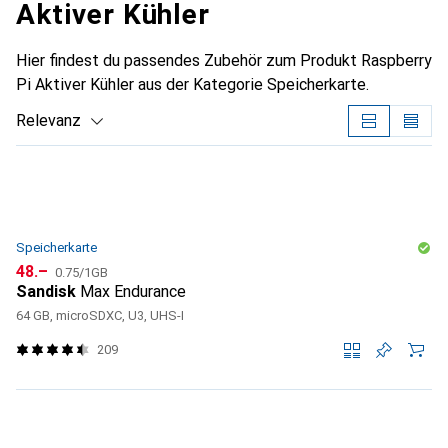
Aktiver Kühler
Hier findest du passendes Zubehör zum Produkt Raspberry
Pi Aktiver Kühler aus der Kategorie Speicherkarte.
Relevanz
Produktliste
Speicherkarte
CHF
CHF
48.–
0.75
/
1GB
Sandisk
Max Endurance
64 GB, microSDXC, U3, UHS-I
209