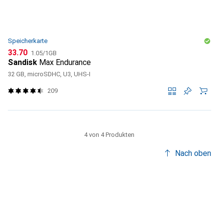
Speicherkarte
CHF
CHF
33.70
1.05
/
1GB
Sandisk
Max Endurance
32 GB, microSDHC, U3, UHS-I
209
4 von 4 Produkten
Nach oben