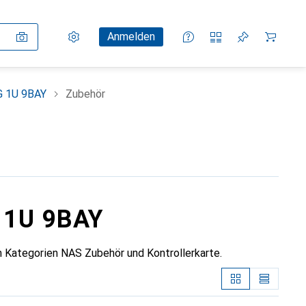
Einstellungen
Kundenkonto
Vergleichslisten
Merklisten
Warenkorb
Anmelden
 1U 9BAY
Zubehör
 1U 9BAY
Kategorien NAS Zubehör und Kontrollerkarte.