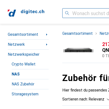
Suche
Navigation nach Kategorien
Gesamtsortiment
Netz
Gesamtsortiment
CH
21
Netzwerk
QN
Netzwerkspeicher
0 T
Crypto Wallet
NAS
Zubehör f
NAS Zubehör
Hier findest du passendes
Storagesystem
Sortieren nach
:
Relevanz
Produktliste