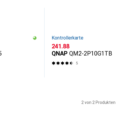
Kontrollerkarte
CHF
241.88
5
QNAP
QM2-2P10G1TB
5
2 von 2 Produkten