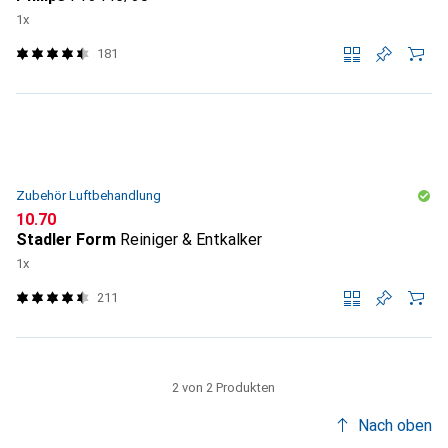
1x
181
Zubehör Luftbehandlung
CHF
10.70
Stadler Form
Reiniger & Entkalker
1x
211
2 von 2 Produkten
Nach oben