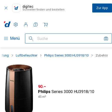
digitec
Zur App
Schneller finden und bestellen
Einstellungen
Kundenkonto
Vergleichslisten
Merklisten
Warenkorb
Navigation nach Kategorien
Menü
Suche
ndlung
Luftbefeuchter
Philips Series 3000 HU3918/10
Zubehör
CHF
90.–
Philips
Series 3000 HU3918/10
45 m²