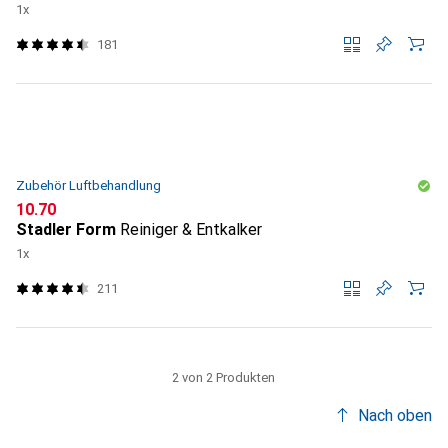
1x
181
Zubehör Luftbehandlung
CHF
10.70
Stadler Form
Reiniger & Entkalker
1x
211
2 von 2 Produkten
Nach oben