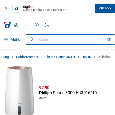
digitec
Zur App
Schneller finden und bestellen
Einstellungen
Kundenkonto
Vergleichslisten
Merklisten
Warenkorb
Navigation nach Kategorien
Menü
Suche
ndlung
Luftbefeuchter
Philips Series 3000 HU3916/10
Zubehör
CHF
97.90
Philips
Series 3000 HU3916/10
45 m²