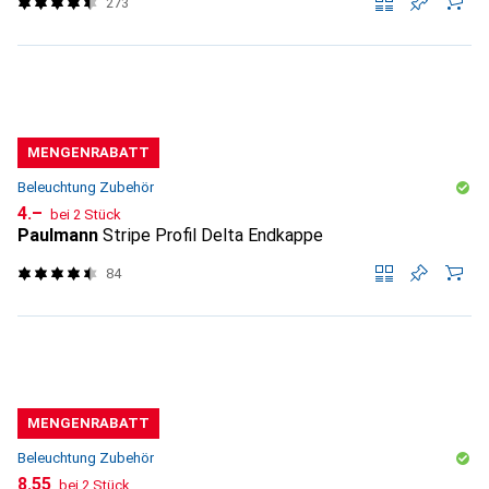
273
MENGENRABATT
Beleuchtung Zubehör
CHF
4.–
bei 2 Stück
Paulmann
Stripe Profil Delta Endkappe
84
MENGENRABATT
Beleuchtung Zubehör
CHF
8.55
bei 2 Stück