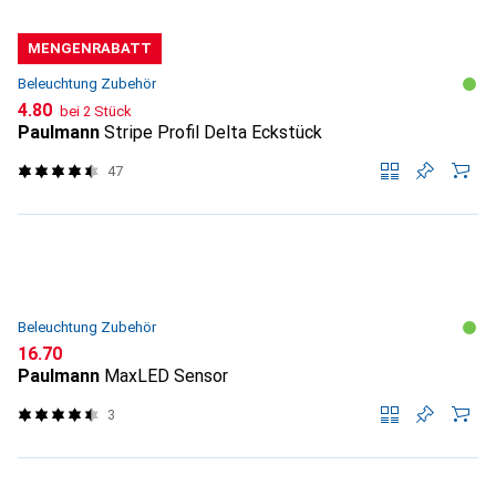
MENGENRABATT
Beleuchtung Zubehör
CHF
4.80
bei 2 Stück
Paulmann
Stripe Profil Delta Eckstück
47
Beleuchtung Zubehör
CHF
16.70
Paulmann
MaxLED Sensor
3