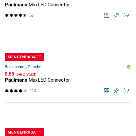
Paulmann
MaxLED Connector
53
MENGENRABATT
Beleuchtung Zubehör
CHF
8.55
bei 2 Stück
Paulmann
MaxLED Connector
110
MENGENRABATT