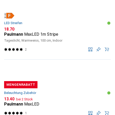
LED Streifen
CHF
18.70
Paulmann
MaxLED 1m Stripe
Tageslicht, Warmweiss, 100 cm, Indoor
2
MENGENRABATT
Beleuchtung Zubehör
CHF
13.40
bei 2 Stück
Paulmann
MaxLED
1