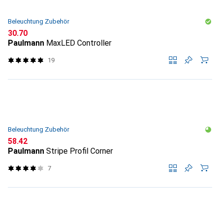
Beleuchtung Zubehör
CHF
30.70
Paulmann
MaxLED Controller
19
Beleuchtung Zubehör
CHF
58.42
Paulmann
Stripe Profil Corner
7