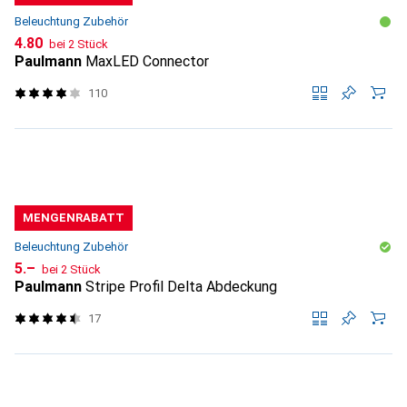
Beleuchtung Zubehör
CHF
4.80
bei 2 Stück
Paulmann
MaxLED Connector
110
MENGENRABATT
Beleuchtung Zubehör
CHF
5.–
bei 2 Stück
Paulmann
Stripe Profil Delta Abdeckung
17