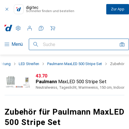
digitec
Zur App
Schneller finden und bestellen
Einstellungen
Kundenkonto
Vergleichslisten
Merklisten
Warenkorb
Navigation nach Kategorien
Menü
Suche
chtung
LED Streifen
Paulmann MaxLED 500 Stripe Set
Zubehör
CHF
43.70
Paulmann
MaxLED 500 Stripe Set
Neutralweiss, Tageslicht, Warmweiss, 150 cm, Indoor
Zubehör für Paulmann MaxLED
500 Stripe Set