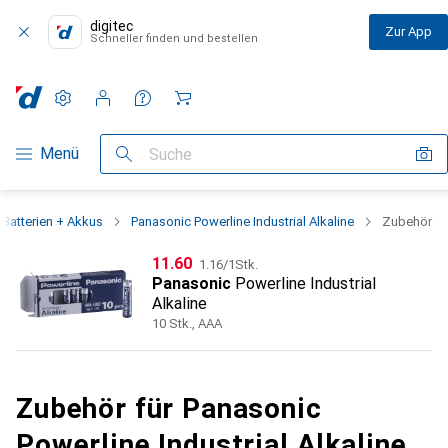
digitec
Zur App
Schneller finden und bestellen
Einstellungen
Kundenkonto
Vergleichslisten
Merklisten
Warenkorb
Navigation nach Kategorien
Menü
Suche
Batterien + Akkus
Panasonic Powerline Industrial Alkaline
Zubehör
CHF
CHF
11.60
1.16
/
1Stk.
Panasonic
Powerline Industrial
Alkaline
10 Stk., AAA
Zubehör für Panasonic
Powerline Industrial Alkaline