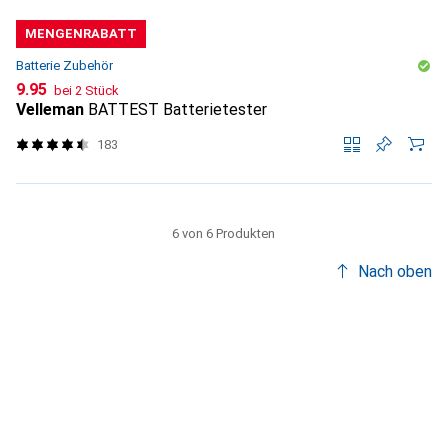
MENGENRABATT
Batterie Zubehör
CHF
9.95
bei 2 Stück
Velleman
BATTEST Batterietester
183
6 von 6 Produkten
Nach oben