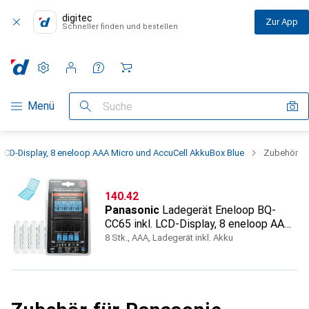
digitec
Zur App
Schneller finden und bestellen
Einstellungen
Kundenkonto
Vergleichslisten
Merklisten
Warenkorb
Navigation nach Kategorien
Menü
Suche
LCD-Display, 8 eneloop AAA Micro und AccuCell AkkuBox Blue
Zubehör
CHF
140.42
Panasonic
Ladegerät Eneloop BQ-
CC65 inkl. LCD-Display, 8 eneloop AAA
Micro und AccuCell AkkuBox Blue
8 Stk., AAA, Ladegerät inkl. Akku