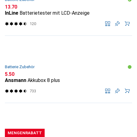
CHF
13.70
InLine
Batterietester mit LCD-Anzeige
120
Batterie Zubehör
CHF
5.50
Ansmann
Akkubox 8 plus
733
MENGENRABATT