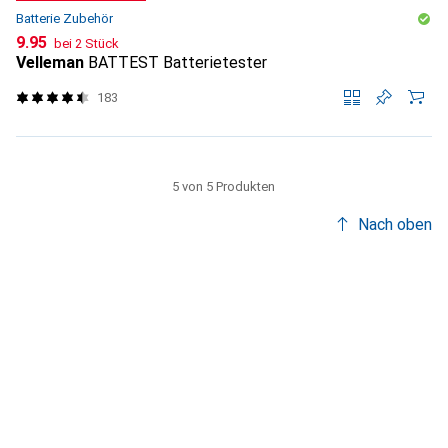
Batterie Zubehör
CHF
9.95
bei 2 Stück
Velleman
BATTEST Batterietester
183
5 von 5 Produkten
Nach oben