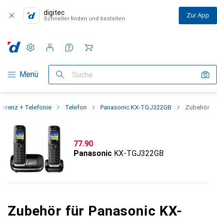
digitec
Zur App
Schneller finden und bestellen
Einstellungen
Kundenkonto
Vergleichslisten
Merklisten
Warenkorb
Navigation nach Kategorien
Menü
Suche
ferenz + Telefonie
Telefon
Panasonic KX-TGJ322GB
Zubehör
CHF
77.90
Panasonic
KX-TGJ322GB
Zubehör für Panasonic KX-