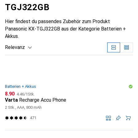
TGJ322GB
Hier findest du passendes Zubehör zum Produkt
Panasonic KX-TGJ322GB aus der Kategorie Batterien +
Akkus.
Relevanz
Produktliste
Batterien + Akkus
CHF
CHF
8.90
4.46
/
1Stk.
Varta
Recharge Accu Phone
2 Stk., AAA, 800 mAh
471