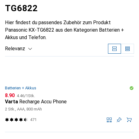
TG6822
Hier findest du passendes Zubehör zum Produkt
Panasonic KX-TG6822 aus den Kategorien Batterien +
Akkus und Telefon.
Relevanz
Produktliste
Batterien + Akkus
CHF
CHF
8.90
4.46
/
1Stk.
Varta
Recharge Accu Phone
2 Stk., AAA, 800 mAh
471