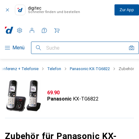
digitec
Zur App
Schneller finden und bestellen
Einstellungen
Kundenkonto
Vergleichslisten
Merklisten
Warenkorb
Navigation nach Kategorien
Menü
Suche
onferenz + Telefonie
Telefon
Panasonic KX-TG6822
Zubehör
CHF
69.90
Panasonic
KX-TG6822
Zubehör für Panasonic KX-