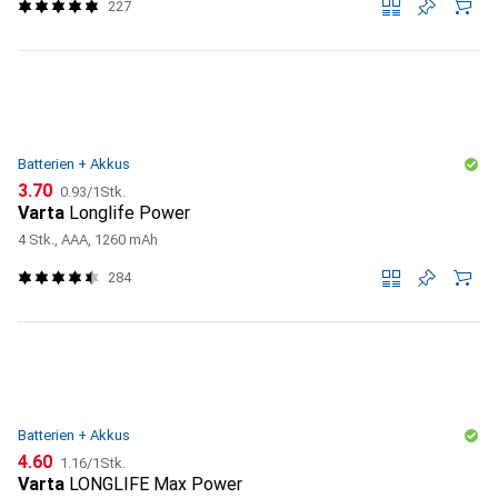
227
Batterien + Akkus
CHF
CHF
3.70
0.93
/
1Stk.
Varta
Longlife Power
4 Stk., AAA, 1260 mAh
284
Batterien + Akkus
CHF
CHF
4.60
1.16
/
1Stk.
Varta
LONGLIFE Max Power