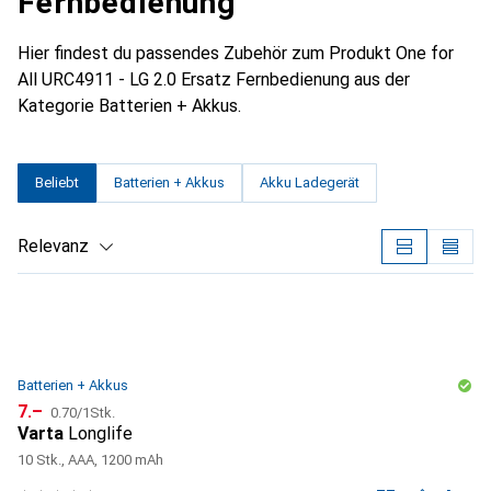
Fernbedienung
Hier findest du passendes Zubehör zum Produkt One for
All URC4911 - LG 2.0 Ersatz Fernbedienung aus der
Kategorie Batterien + Akkus.
Beliebt
Batterien + Akkus
Akku Ladegerät
Relevanz
Produktliste
Batterien + Akkus
CHF
CHF
7.–
0.70
/
1Stk.
Varta
Longlife
10 Stk., AAA, 1200 mAh