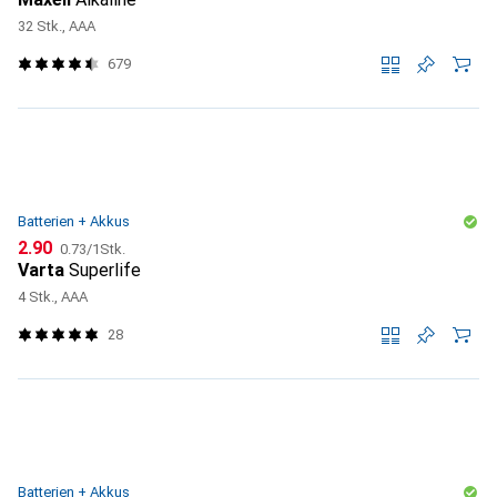
32 Stk., AAA
679
Batterien + Akkus
CHF
CHF
2.90
0.73
/
1Stk.
Varta
Superlife
4 Stk., AAA
28
Batterien + Akkus