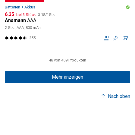
Batterien + Akkus
CHF
CHF
6.35
bei 3 Stück
3.18
/
1Stk.
Ansmann
AAA
2 Stk., AAA, 800 mAh
255
48 von 459 Produkten
Mehr anzeigen
Nach oben