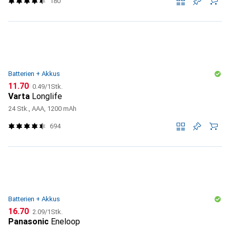
180
Batterien + Akkus
CHF
CHF
11.70
0.49
/
1Stk.
Varta
Longlife
24 Stk., AAA, 1200 mAh
694
Batterien + Akkus
CHF
CHF
16.70
2.09
/
1Stk.
Panasonic
Eneloop