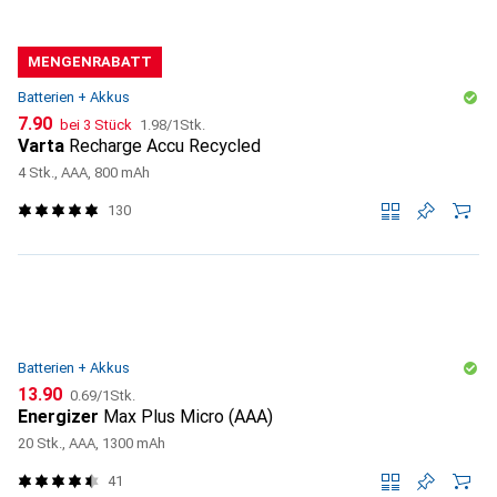
MENGENRABATT
Batterien + Akkus
CHF
CHF
7.90
bei 3 Stück
1.98
/
1Stk.
Varta
Recharge Accu Recycled
4 Stk., AAA, 800 mAh
130
Batterien + Akkus
CHF
CHF
13.90
0.69
/
1Stk.
Energizer
Max Plus Micro (AAA)
20 Stk., AAA, 1300 mAh
41