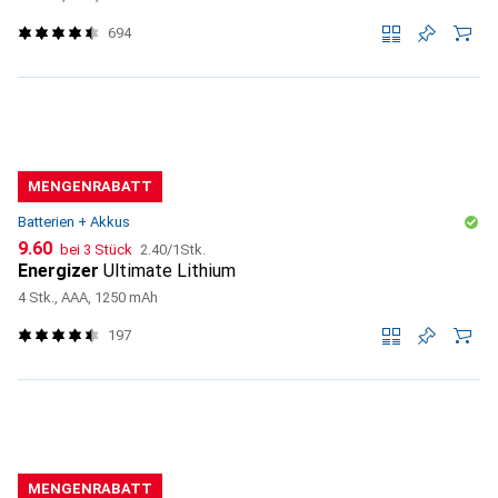
694
MENGENRABATT
Batterien + Akkus
CHF
CHF
9.60
bei 3 Stück
2.40
/
1Stk.
Energizer
Ultimate Lithium
4 Stk., AAA, 1250 mAh
197
MENGENRABATT