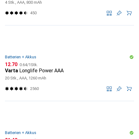
4 Stk., AAA, 800 mAh
450
Batterien + Akkus
CHF
CHF
12.70
0.64
/
1Stk.
Varta
Longlife Power AAA
20 Stk., AAA, 1260 mAh
2560
Batterien + Akkus