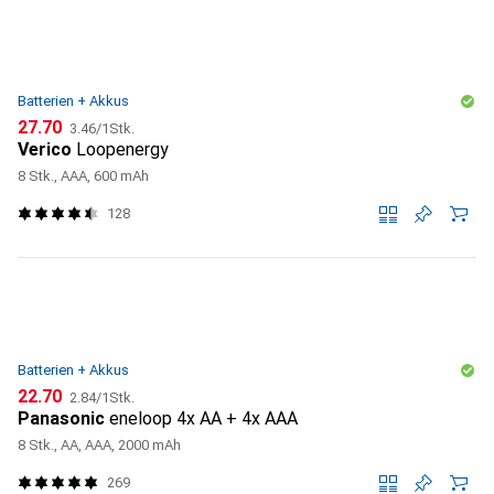
Batterien + Akkus
CHF
CHF
27.70
3.46
/
1Stk.
Verico
Loopenergy
8 Stk., AAA, 600 mAh
128
Batterien + Akkus
CHF
CHF
22.70
2.84
/
1Stk.
Panasonic
eneloop 4x AA + 4x AAA
8 Stk., AA, AAA, 2000 mAh
269