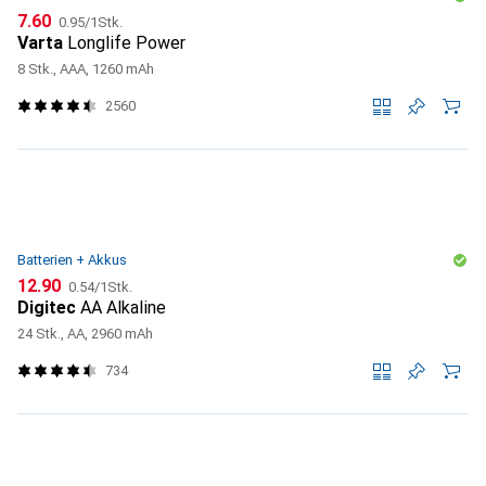
CHF
CHF
7.60
0.95
/
1Stk.
Varta
Longlife Power
8 Stk., AAA, 1260 mAh
2560
Batterien + Akkus
CHF
CHF
12.90
0.54
/
1Stk.
Digitec
AA Alkaline
24 Stk., AA, 2960 mAh
734