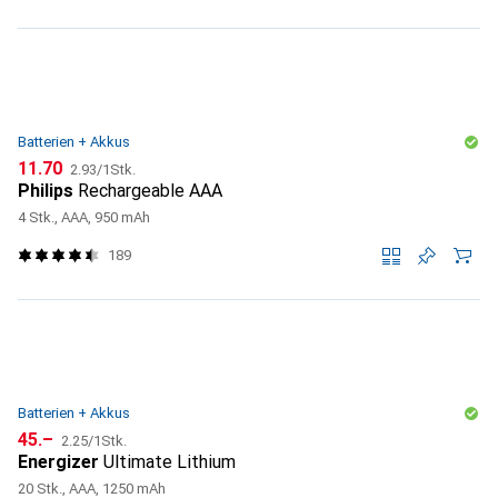
Batterien + Akkus
CHF
CHF
11.70
2.93
/
1Stk.
Philips
Rechargeable AAA
4 Stk., AAA, 950 mAh
189
Batterien + Akkus
CHF
CHF
45.–
2.25
/
1Stk.
Energizer
Ultimate Lithium
20 Stk., AAA, 1250 mAh