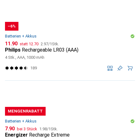
−6%
Batterien + Akkus
CHF
CHF
CHF
11.90
statt
12.70
2.97
/
1Stk.
Philips
Rechargeable LR03 (AAA)
4 Stk., AAA, 1000 mAh
189
MENGENRABATT
Batterien + Akkus
CHF
CHF
7.90
bei 3 Stück
1.98
/
1Stk.
Energizer
Recharge Extreme