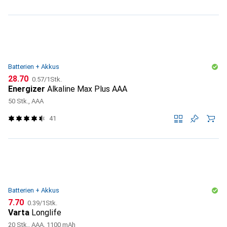
Batterien + Akkus
CHF
CHF
28.70
0.57
/
1Stk.
Energizer
Alkaline Max Plus AAA
50 Stk., AAA
41
Batterien + Akkus
CHF
CHF
7.70
0.39
/
1Stk.
Varta
Longlife
20 Stk., AAA, 1100 mAh