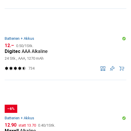
Batterien + Akkus
CHF
CHF
12.–
0.50
/
1Stk.
Digitec
AAA Alkaline
24 Stk., AAA, 1270 mAh
734
−6%
Batterien + Akkus
CHF
CHF
CHF
12.90
statt
13.70
0.40
/
1Stk.
Maxell
Alkaline