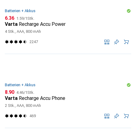
Batterien + Akkus
CHF
CHF
6.36
1.59
/
1Stk.
Varta
Recharge Accu Power
4 Stk., AAA, 800 mAh
2247
Batterien + Akkus
CHF
CHF
8.90
4.46
/
1Stk.
Varta
Recharge Accu Phone
2 Stk., AAA, 800 mAh
469