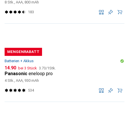
8 Stk., AAA, 800 mAh
183
MENGENRABATT
Batterien + Akkus
CHF
CHF
14.90
bei 3 Stück
3.73
/
1Stk.
Panasonic
eneloop pro
4 Stk., AAA, 930 mAh
534