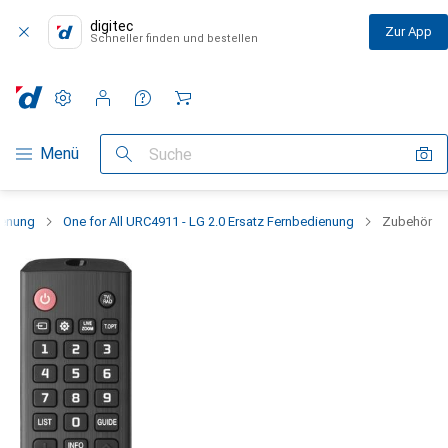
digitec
Zur App
Schneller finden und bestellen
Einstellungen
Kundenkonto
Vergleichslisten
Merklisten
Warenkorb
Navigation nach Kategorien
Menü
Suche
ienung
One for All URC4911 - LG 2.0 Ersatz Fernbedienung
Zubehör