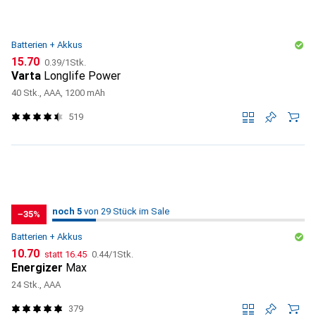
Batterien + Akkus
CHF
CHF
15.70
0.39
/
1Stk.
Varta
Longlife Power
40 Stk., AAA, 1200 mAh
519
5
5
noch 5
/ 29
/ 29 im Sale
von 29 Stück im Sale
−35%
Batterien + Akkus
CHF
CHF
CHF
10.70
statt
16.45
0.44
/
1Stk.
Energizer
Max
24 Stk., AAA
379