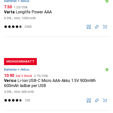
Batterien + Akkus
CHF
CHF
7.50
1.25
/
1Stk.
Varta
Longlife Power AAA
6 Stk., AAA, 1260 mAh
2560
MENGENRABATT
Batterien + Akkus
CHF
CHF
10.90
bei 3 Stück
2.73
/
1Stk.
Verico
Li-Ion USB-C Micro AAA-Akku 1.5V 900mWh
600mAh ladbar per USB
4 Stk., AAA, 600 mAh
128