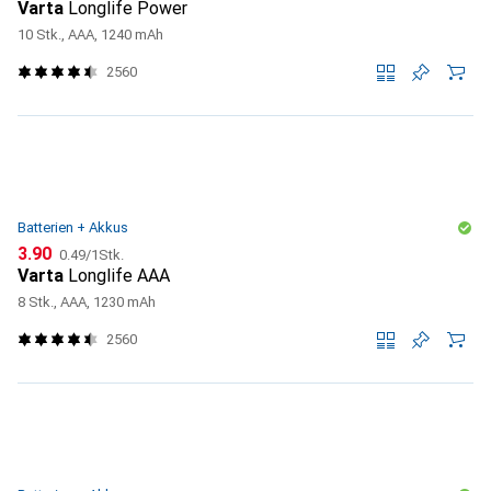
Varta
Longlife Power
10 Stk., AAA, 1240 mAh
2560
Batterien + Akkus
CHF
CHF
3.90
0.49
/
1Stk.
Varta
Longlife AAA
8 Stk., AAA, 1230 mAh
2560