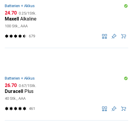
Batterien + Akkus
CHF
CHF
24.70
0.25
/
1Stk.
Maxell
Alkaline
100 Stk., AAA
679
Batterien + Akkus
CHF
CHF
26.70
0.67
/
1Stk.
Duracell
Plus
40 Stk., AAA
461