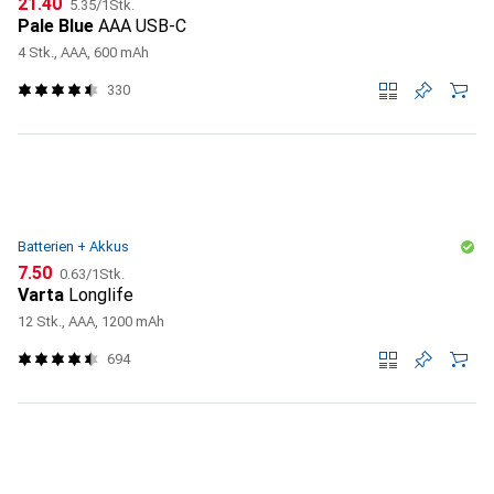
CHF
CHF
21.40
5.35
/
1Stk.
Pale Blue
AAA USB-C
4 Stk., AAA, 600 mAh
330
Batterien + Akkus
CHF
CHF
7.50
0.63
/
1Stk.
Varta
Longlife
12 Stk., AAA, 1200 mAh
694