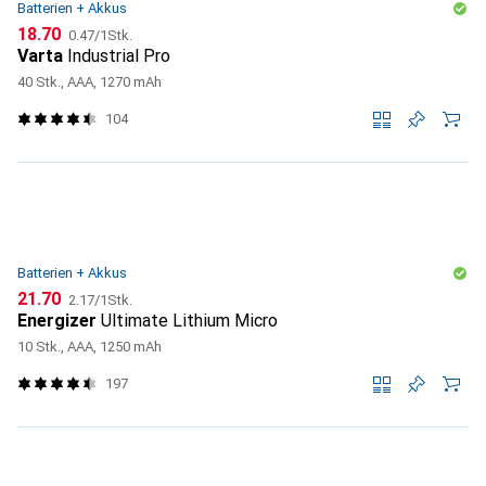
Batterien + Akkus
CHF
CHF
18.70
0.47
/
1Stk.
Varta
Industrial Pro
40 Stk., AAA, 1270 mAh
104
Batterien + Akkus
CHF
CHF
21.70
2.17
/
1Stk.
Energizer
Ultimate Lithium Micro
10 Stk., AAA, 1250 mAh
197