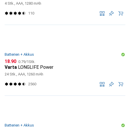
4 Stk., AAA, 1280 mAh
110
Batterien + Akkus
CHF
CHF
18.90
0.79
/
1Stk.
Varta
LONGLIFE Power
24 Stk., AAA, 1260 mAh
2560
Batterien + Akkus