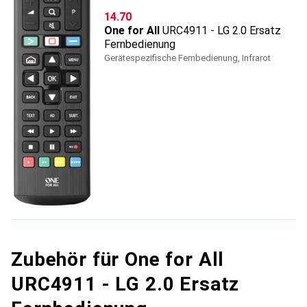
CHF
14.70
One for All
URC4911 - LG 2.0 Ersatz
Fernbedienung
Gerätespezifische Fernbedienung, Infrarot
Zubehör für One for All
URC4911 - LG 2.0 Ersatz