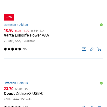
−7%
Batterien + Akkus
CHF
CHF
CHF
10.90
statt
11.70
0.54
/
1Stk.
Varta
Longlife Power AAA
20 Stk., AAA, 1260 mAh
95
Batterien + Akkus
CHF
CHF
23.70
5.93
/
1Stk.
Coast
Zithion-X USB-C
4 Stk., AAA, 750 mAh