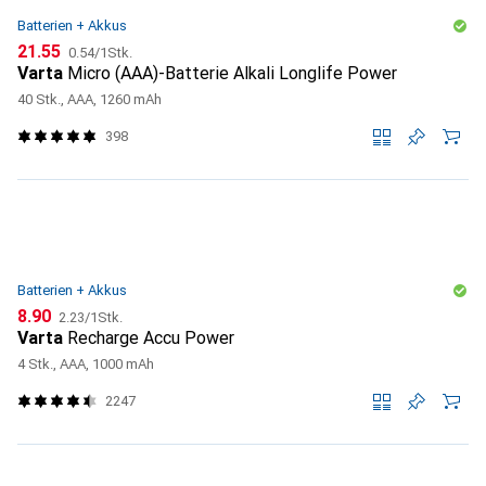
Batterien + Akkus
CHF
CHF
21.55
0.54
/
1Stk.
Varta
Micro (AAA)-Batterie Alkali Longlife Power
40 Stk., AAA, 1260 mAh
398
Batterien + Akkus
CHF
CHF
8.90
2.23
/
1Stk.
Varta
Recharge Accu Power
4 Stk., AAA, 1000 mAh
2247