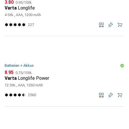
CHF
CHF
3.80
0.95
/
1Stk.
Varta
Longlife
4 Stk., AAA, 1200 mAh
227
Batterien + Akkus
CHF
CHF
8.95
0.75
/
1Stk.
Varta
Longlife Power
12 Stk., AAA, 1260 mAh
2560