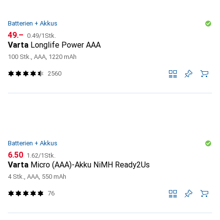
Batterien + Akkus
CHF
CHF
49.–
0.49
/
1Stk.
Varta
Longlife Power AAA
100 Stk., AAA, 1220 mAh
2560
Batterien + Akkus
CHF
CHF
6.50
1.62
/
1Stk.
Varta
Micro (AAA)-Akku NiMH Ready2Us
4 Stk., AAA, 550 mAh
76