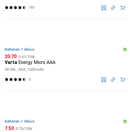
197
Batterien + Akkus
CHF
CHF
20.70
0.41
/
1Stk.
Varta
Energy Micro AAA
50 Stk., AAA, 1200 mAh
5
Batterien + Akkus
CHF
CHF
7.50
0.75
/
1Stk.