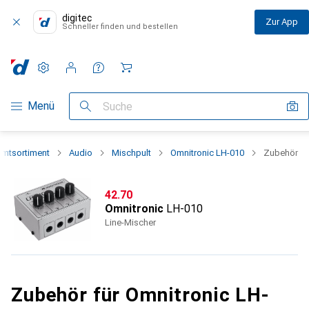
digitec
Zur App
Schneller finden und bestellen
Einstellungen
Kundenkonto
Vergleichslisten
Merklisten
Warenkorb
Navigation nach Kategorien
Menü
Suche
mtsortiment
Audio
Mischpult
Omnitronic LH-010
Zubehör
CHF
42.70
Omnitronic
LH-010
Line-Mischer
Zubehör für Omnitronic LH-