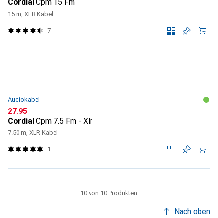
Cordial
Cpm 15 Fm
15 m, XLR Kabel
7
Audiokabel
CHF
27.95
Cordial
Cpm 7.5 Fm - Xlr
7.50 m, XLR Kabel
1
10 von 10 Produkten
Nach oben