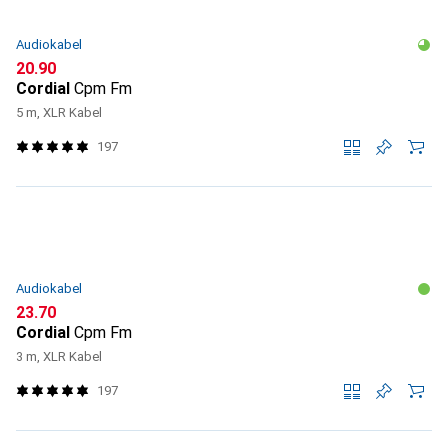
Audiokabel
CHF
20.90
Cordial
Cpm Fm
5 m, XLR Kabel
197
Audiokabel
CHF
23.70
Cordial
Cpm Fm
3 m, XLR Kabel
197