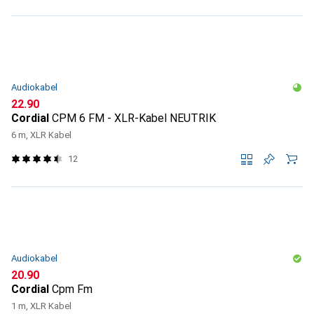
Audiokabel
CHF
22.90
Cordial
CPM 6 FM - XLR-Kabel NEUTRIK
6 m, XLR Kabel
12
Audiokabel
CHF
20.90
Cordial
Cpm Fm
1 m, XLR Kabel