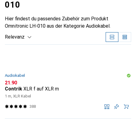
010
Hier findest du passendes Zubehör zum Produkt
Omnitronic LH-010 aus der Kategorie Audiokabel.
Relevanz
Produktliste
Audiokabel
CHF
21.90
Contrik
XLR f auf XLR m
1 m, XLR Kabel
388