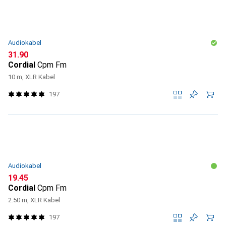
Audiokabel
CHF
31.90
Cordial
Cpm Fm
10 m, XLR Kabel
197
Audiokabel
CHF
19.45
Cordial
Cpm Fm
2.50 m, XLR Kabel
197