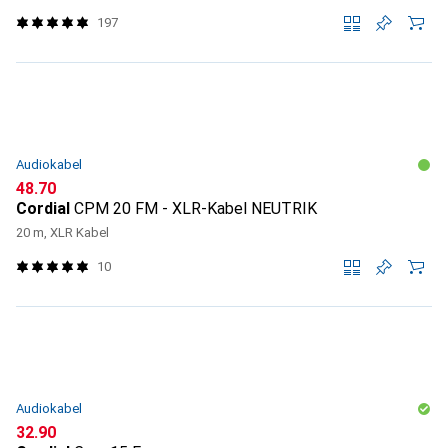
197
Audiokabel
CHF
48.70
Cordial
CPM 20 FM - XLR-Kabel NEUTRIK
20 m, XLR Kabel
10
Audiokabel
CHF
32.90