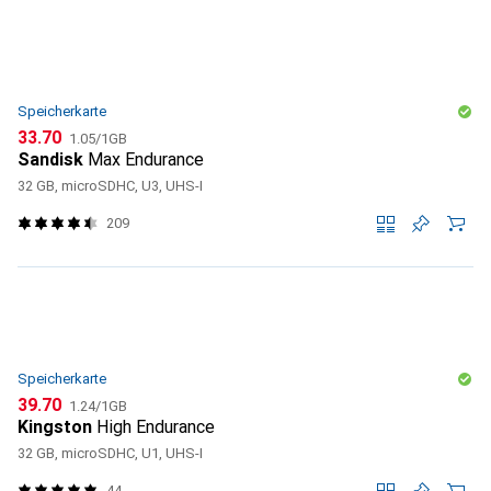
Speicherkarte
CHF
CHF
33.70
1.05
/
1GB
Sandisk
Max Endurance
32 GB, microSDHC, U3, UHS-I
209
Speicherkarte
CHF
CHF
39.70
1.24
/
1GB
Kingston
High Endurance
32 GB, microSDHC, U1, UHS-I
44