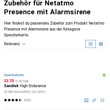
Zubehör für Netatmo
Presence mit Alarmsirene
Hier findest du passendes Zubehör zum Produkt Netatmo
Presence mit Alarmsirene aus der Kategorie
Speicherkarte.
Relevanz
Produktliste
Speicherkarte
CHF
CHF
23.70
0.75
/
1GB
Sandisk
High Endurance
32 GB, microSDHC, U3, UHS-I
2035