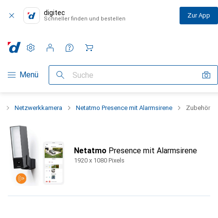
digitec
Zur App
Schneller finden und bestellen
Einstellungen
Kundenkonto
Vergleichslisten
Merklisten
Warenkorb
Navigation nach Kategorien
Menü
Suche
k
Netzwerkkamera
Netatmo Presence mit Alarmsirene
Zubehör
Netatmo
Presence mit Alarmsirene
1920 x 1080 Pixels