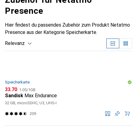
Presence
Hier findest du passendes Zubehör zum Produkt Netatmo
Presence aus der Kategorie Speicherkarte.
Relevanz
Produktliste
Speicherkarte
CHF
CHF
33.70
1.05
/
1GB
Sandisk
Max Endurance
32 GB, microSDHC, U3, UHS-I
209