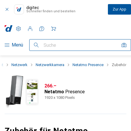
digitec
Zur App
Schneller finden und bestellen
Einstellungen
Kundenkonto
Vergleichslisten
Merklisten
Warenkorb
Navigation nach Kategorien
Menü
Suche
nt
Netzwerk
Netzwerkkamera
Netatmo Presence
Zubehör
CHF
266.–
Netatmo
Presence
1920 x 1080 Pixels
Zubehör für Netatmo