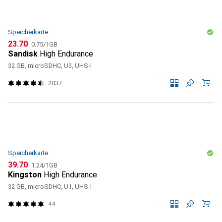
Speicherkarte
CHF
CHF
23.70
0.75
/
1GB
Sandisk
High Endurance
32 GB, microSDHC, U3, UHS-I
2037
Speicherkarte
CHF
CHF
39.70
1.24
/
1GB
Kingston
High Endurance
32 GB, microSDHC, U1, UHS-I
44