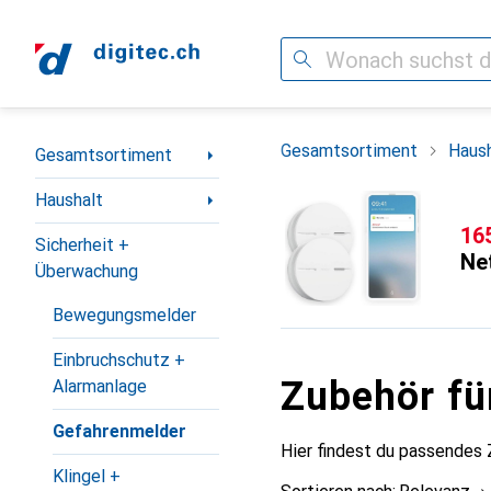
Suche
Navigation nach Kategorien
Gesamtsortiment
Haush
Gesamtsortiment
Haushalt
CH
16
Sicherheit +
Ne
Überwachung
Bewegungsmelder
Einbruchschutz +
Zubehör f
Alarmanlage
Gefahrenmelder
Hier findest du passende
Klingel +