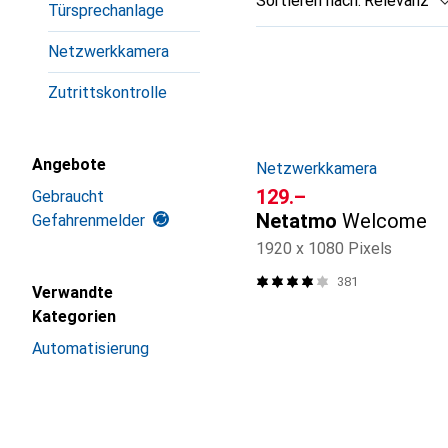
Sortieren nach
:
Relevanz
Türsprechanlage
Produktliste
Netzwerkkamera
Zutrittskontrolle
Angebote
Netzwerkkamera
CHF
129.–
Gebraucht
Netatmo
Welcome
Gefahrenmelder
1920 x 1080 Pixels
381
Verwandte
Kategorien
Automatisierung