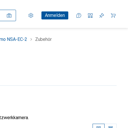
Einstellungen
Kundenkonto
Vergleichslisten
Merklisten
Warenkorb
Anmelden
mo NSA-EC-2
Zubehör
etzwerkkamera.