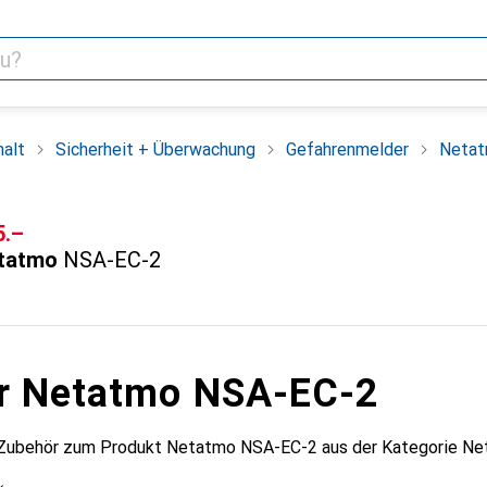
alt
Sicherheit + Überwachung
Gefahrenmelder
Netat
F
5.–
tatmo
NSA-EC-2
ür Netatmo NSA-EC-2
s Zubehör zum Produkt Netatmo NSA-EC-2 aus der Kategorie N