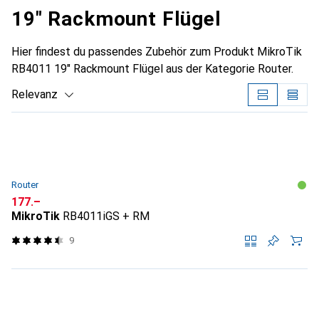
19" Rackmount Flügel
Hier findest du passendes Zubehör zum Produkt MikroTik
RB4011 19" Rackmount Flügel aus der Kategorie Router.
Relevanz
Produktliste
Router
CHF
177.–
MikroTik
RB4011iGS + RM
9