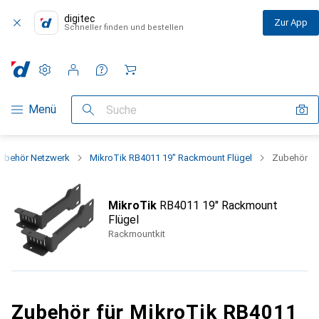
digitec
Zur App
Schneller finden und bestellen
Einstellungen
Kundenkonto
Vergleichslisten
Merklisten
Warenkorb
Navigation nach Kategorien
Menü
Suche
ubehör Netzwerk
MikroTik RB4011 19" Rackmount Flügel
Zubehör
MikroTik
RB4011 19" Rackmount
Flügel
Rackmountkit
Zubehör für MikroTik RB4011