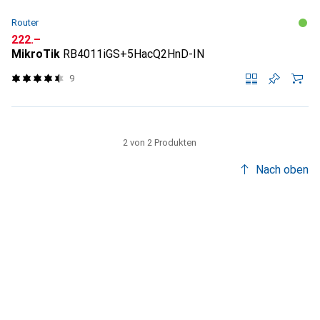
Router
CHF
222.–
MikroTik
RB4011iGS+5HacQ2HnD-IN
9
2 von 2 Produkten
Nach oben