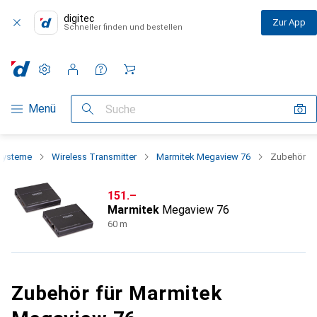
digitec
Zur App
Schneller finden und bestellen
Einstellungen
Kundenkonto
Vergleichslisten
Merklisten
Warenkorb
Navigation nach Kategorien
Menü
Suche
ssysteme
Wireless Transmitter
Marmitek Megaview 76
Zubehör
CHF
151.–
Marmitek
Megaview 76
60 m
Zubehör für Marmitek