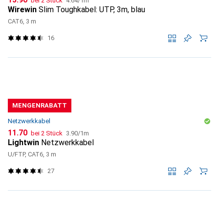
bei 2 Stück
4.64
/
1m
Wirewin
Slim Toughkabel: UTP, 3m, blau
CAT6, 3 m
16
MENGENRABATT
Netzwerkkabel
CHF
CHF
11.70
bei 2 Stück
3.90
/
1m
Lightwin
Netzwerkkabel
U/FTP, CAT6, 3 m
27