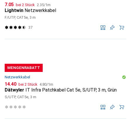
CHF
CHF
7.05
bei 2 Stück
2.35
/
1m
Lightwin
Netzwerkkabel
F/UTP, CAT5e, 3 m
37
MENGENRABATT
Netzwerkkabel
CHF
CHF
14.40
bei 2 Stück
4.80
/
1m
Dätwyler
IT Infra Patchkabel Cat 5e, S/UTP, 3 m, Grün
S/UTP, CAT5e, 3 m