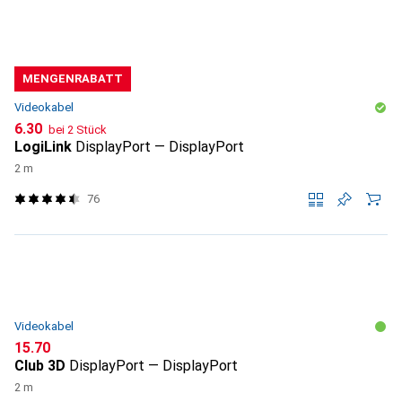
MENGENRABATT
Videokabel
CHF
6.30
bei 2 Stück
LogiLink
DisplayPort — DisplayPort
2 m
76
Videokabel
CHF
15.70
Club 3D
DisplayPort — DisplayPort
2 m