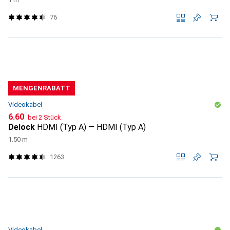
76
MENGENRABATT
Videokabel
CHF
6.60
bei 2 Stück
Delock
HDMI (Typ A) — HDMI (Typ A)
1.50 m
1263
Videokabel