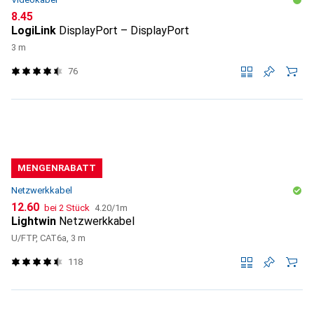
CHF
8.45
LogiLink
DisplayPort – DisplayPort
3 m
76
MENGENRABATT
Netzwerkkabel
CHF
CHF
12.60
bei 2 Stück
4.20
/
1m
Lightwin
Netzwerkkabel
U/FTP, CAT6a, 3 m
118