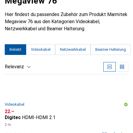
Megaview 76
Hier findest du passendes Zubehör zum Produkt Marmitek
Megaview 76 aus den Kategorien Videokabel,
Netzwerkkabel und Beamer Halterung.
Beliebt
Videokabel
Netzwerkkabel
Beamer Halterung
Relevanz
Produktliste
Videokabel
CHF
22.–
Digitec
HDMI-HDMI 2.1
2 m