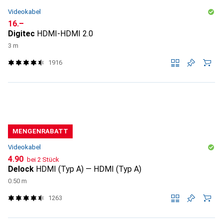
Videokabel
CHF
16.–
Digitec
HDMI-HDMI 2.0
3 m
1916
MENGENRABATT
Videokabel
CHF
4.90
bei 2 Stück
Delock
HDMI (Typ A) — HDMI (Typ A)
0.50 m
1263