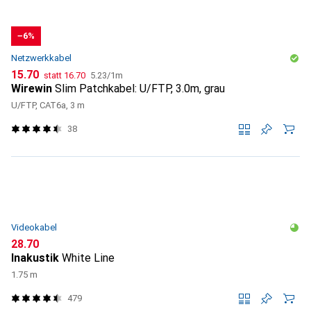
−6%
Netzwerkkabel
CHF
CHF
CHF
15.70
statt
16.70
5.23
/
1m
Wirewin
Slim Patchkabel: U/FTP, 3.0m, grau
U/FTP, CAT6a, 3 m
38
Videokabel
CHF
28.70
Inakustik
White Line
1.75 m
479