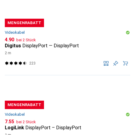
MENGENRABATT
Videokabel
CHF
4.90
bei 2 Stück
Digitus
DisplayPort — DisplayPort
2 m
223
MENGENRABATT
Videokabel
CHF
7.55
bei 2 Stück
LogiLink
DisplayPort – DisplayPort
1 m