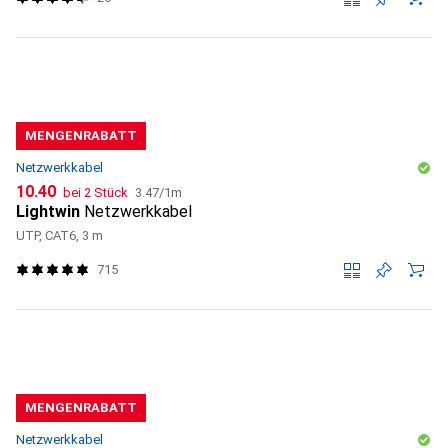
MENGENRABATT
Netzwerkkabel
CHF
CHF
10.40
bei 2 Stück
3.47
/
1m
Lightwin
Netzwerkkabel
UTP, CAT6, 3 m
715
MENGENRABATT
Netzwerkkabel