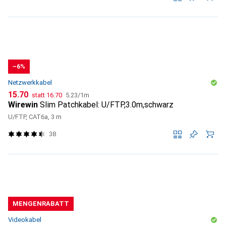
−6%
Netzwerkkabel
CHF
CHF
CHF
15.70
statt
16.70
5.23
/
1m
Wirewin
Slim Patchkabel: U/FTP,3.0m,schwarz
U/FTP, CAT6a, 3 m
38
MENGENRABATT
Videokabel