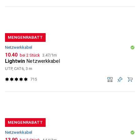
MENGENRABATT
Netzwerkkabel
CHF
CHF
10.40
bei 2 Stück
3.47
/
1m
Lightwin
Netzwerkkabel
UTP, CAT6, 3 m
715
MENGENRABATT
Netzwerkkabel
CHF
CHF
13.90