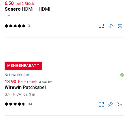
CHF
6.50
bei 2 Stück
Sonero
HDMi – HDMI
3 m
3
MENGENRABATT
Netzwerkkabel
CHF
CHF
13.90
bei 2 Stück
4.64
/
1m
Wirewin
Patchkabel
S/FTP, CAT6a, 3 m
34