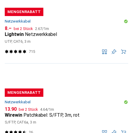
MENGENRABATT
Netzwerkkabel
CHF
CHF
8.–
bei 2 Stück
2.67
/
1m
Lightwin
Netzwerkkabel
UTP, CAT6, 3 m
715
MENGENRABATT
Netzwerkkabel
CHF
CHF
13.90
bei 2 Stück
4.64
/
1m
Wirewin
Patchkabel: S/FTP, 3m, rot
S/FTP, CAT6a, 3 m
26