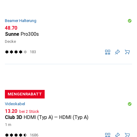
Beamer Halterung
CHF
48.70
Sunne
Pro300s
Decke
183
MENGENRABATT
Videokabel
CHF
13.20
bei 2 Stück
Club 3D
HDMI (Typ A) — HDMI (Typ A)
1 m
1686