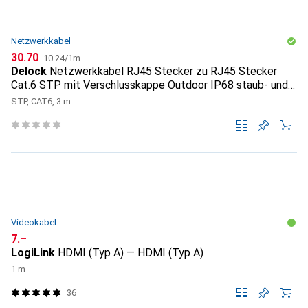
Netzwerkkabel
CHF
CHF
30.70
10.24
/
1m
Delock
Netzwerkkabel RJ45 Stecker zu RJ45 Stecker
Cat.6 STP mit Verschlusskappe Outdoor IP68 staub- und
was
STP, CAT6, 3 m
Videokabel
CHF
7.–
LogiLink
HDMI (Typ A) — HDMI (Typ A)
1 m
36