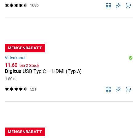
1096
MENGENRABATT
Videokabel
CHF
11.60
bei 2 Stück
Digitus
USB Typ C — HDMI (Typ A)
1.80 m
521
MENGENRABATT