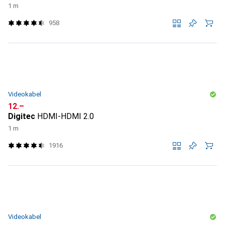
1 m
958
Videokabel
CHF
12.–
Digitec
HDMI-HDMI 2.0
1 m
1916
Videokabel