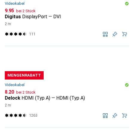
Videokabel
CHF
9.95
bei 2 Stück
Digitus
DisplayPort — DVI
2 m
111
MENGENRABATT
Videokabel
CHF
8.20
bei 2 Stück
Delock
HDMI (Typ A) — HDMI (Typ A)
2 m
1263