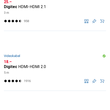
CHF
25.–
Digitec
HDMI-HDMI 2.1
3 m
958
Videokabel
CHF
18.–
Digitec
HDMI-HDMI 2.0
5 m
1916