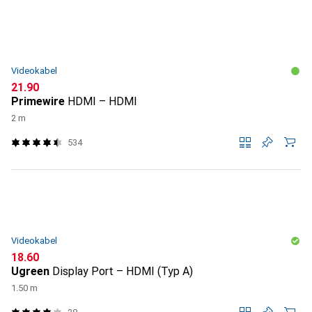
Videokabel
CHF
21.90
Primewire
HDMI – HDMI
2 m
534
Videokabel
CHF
18.60
Ugreen
Display Port – HDMI (Typ A)
1.50 m