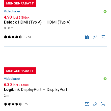
MENGENRABATT
Videokabel
CHF
4.90
bei 2 Stück
Delock
HDMI (Typ A) — HDMI (Typ A)
0.50 m
1263
MENGENRABATT
Videokabel
CHF
6.30
bei 2 Stück
LogiLink
DisplayPort — DisplayPort
2 m
76