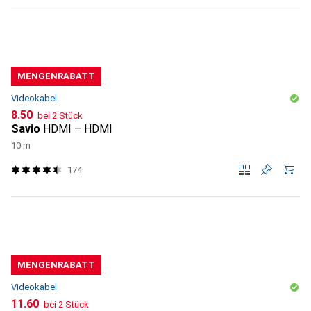
MENGENRABATT
Videokabel
CHF
8.50
bei 2 Stück
Savio
HDMI – HDMI
10 m
174
MENGENRABATT
Videokabel
CHF
11.60
bei 2 Stück