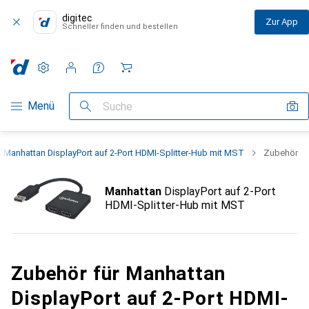
digitec
Zur App
Schneller finden und bestellen
Einstellungen
Kundenkonto
Vergleichslisten
Merklisten
Warenkorb
Navigation nach Kategorien
Menü
Suche
Manhattan DisplayPort auf 2-Port HDMI-Splitter-Hub mit MST
Zubehör
Manhattan
DisplayPort auf 2-Port
HDMI-Splitter-Hub mit MST
Zubehör für Manhattan
DisplayPort auf 2-Port HDMI-