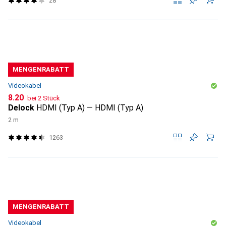
28
MENGENRABATT
Videokabel
CHF
8.20
bei 2 Stück
Delock
HDMI (Typ A) — HDMI (Typ A)
2 m
1263
MENGENRABATT
Videokabel