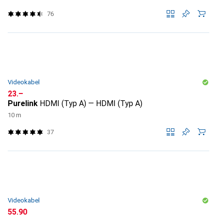
76
Videokabel
CHF
23.–
Purelink
HDMI (Typ A) — HDMI (Typ A)
10 m
37
Videokabel
CHF
55.90