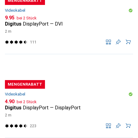
MENGENRABATT
Videokabel
CHF
9.95
bei 2 Stück
Digitus
DisplayPort — DVI
2 m
111
MENGENRABATT
Videokabel
CHF
4.90
bei 2 Stück
Digitus
DisplayPort — DisplayPort
2 m
223