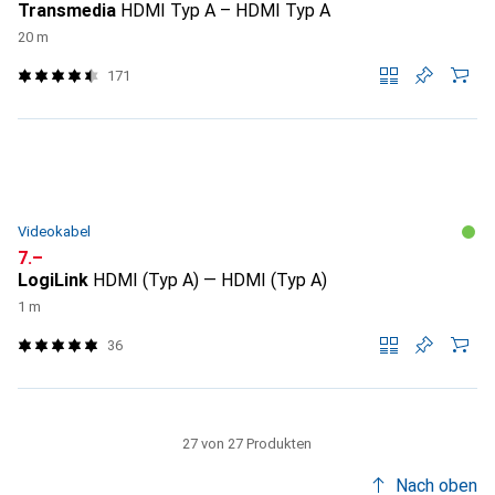
Transmedia
HDMI Typ A – HDMI Typ A
20 m
171
Videokabel
CHF
7.–
LogiLink
HDMI (Typ A) — HDMI (Typ A)
1 m
36
27 von 27 Produkten
Nach oben