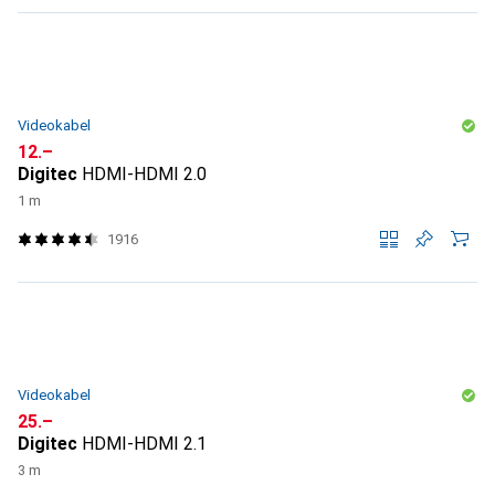
Videokabel
CHF
12.–
Digitec
HDMI-HDMI 2.0
1 m
1916
Videokabel
CHF
25.–
Digitec
HDMI-HDMI 2.1
3 m