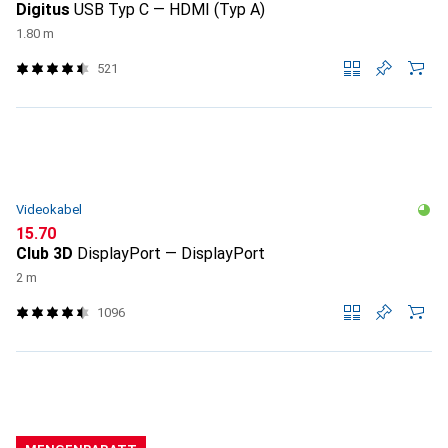
Digitus
USB Typ C — HDMI (Typ A)
1.80 m
521
Videokabel
CHF
15.70
Club 3D
DisplayPort — DisplayPort
2 m
1096