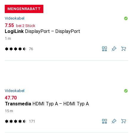
MENGENRABATT
Videokabel
CHF
7.55
bei 2 Stück
LogiLink
DisplayPort – DisplayPort
1 m
76
Videokabel
CHF
47.70
Transmedia
HDMI Typ A – HDMI Typ A
15 m
171