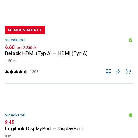
MENGENRABATT
Videokabel
CHF
6.60
bei 2 Stück
Delock
HDMI (Typ A) — HDMI (Typ A)
1.50 m
1263
Videokabel
CHF
8.45
LogiLink
DisplayPort – DisplayPort
3 m