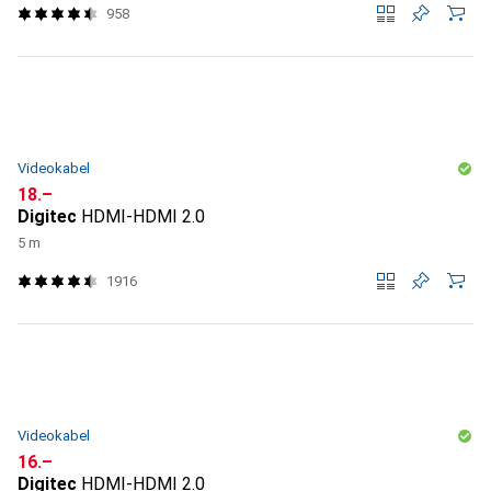
958
Videokabel
CHF
18.–
Digitec
HDMI-HDMI 2.0
5 m
1916
Videokabel
CHF
16.–
Digitec
HDMI-HDMI 2.0