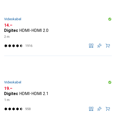
Videokabel
CHF
14.–
Digitec
HDMI-HDMI 2.0
2 m
1916
Videokabel
CHF
19.–
Digitec
HDMI-HDMI 2.1
1 m
958