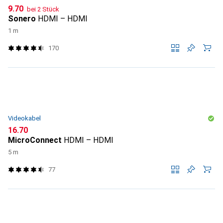
CHF
9.70
bei 2 Stück
Sonero
HDMI – HDMI
1 m
170
Videokabel
CHF
16.70
MicroConnect
HDMI – HDMI
5 m
77