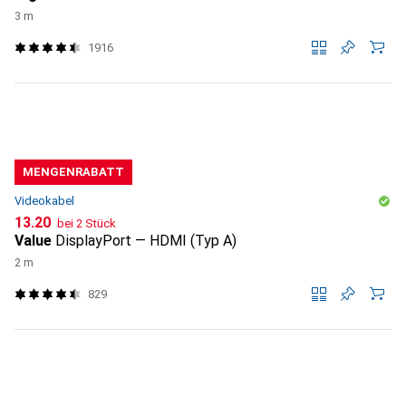
3 m
1916
MENGENRABATT
Videokabel
CHF
13.20
bei 2 Stück
Value
DisplayPort — HDMI (Typ A)
2 m
829