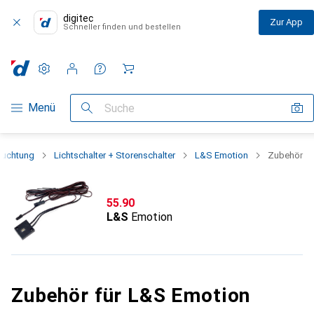
digitec
Zur App
Schneller finden und bestellen
Einstellungen
Kundenkonto
Vergleichslisten
Merklisten
Warenkorb
Navigation nach Kategorien
Menü
Suche
euchtung
Lichtschalter + Storenschalter
L&S Emotion
Zubehör
CHF
55.90
L&S
Emotion
Zubehör für L&S Emotion