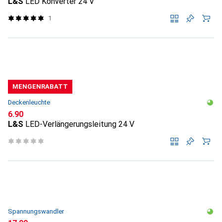
L&S
LED Konverter 24 V
1
MENGENRABATT
Deckenleuchte
CHF
6.90
L&S
LED-Verlängerungsleitung 24 V
Spannungswandler