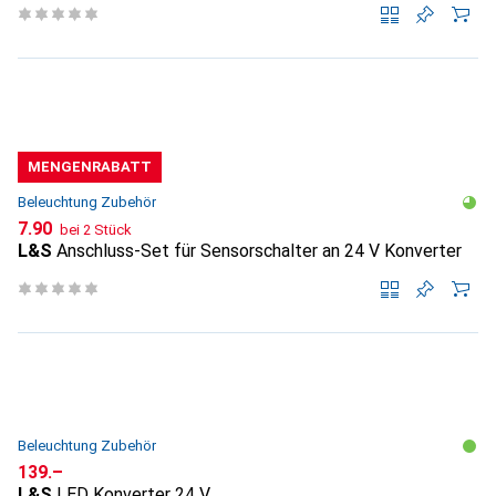
MENGENRABATT
Beleuchtung Zubehör
CHF
7.90
bei 2 Stück
L&S
Anschluss-Set für Sensorschalter an 24 V Konverter
Beleuchtung Zubehör
CHF
139.–
L&S
LED Konverter 24 V