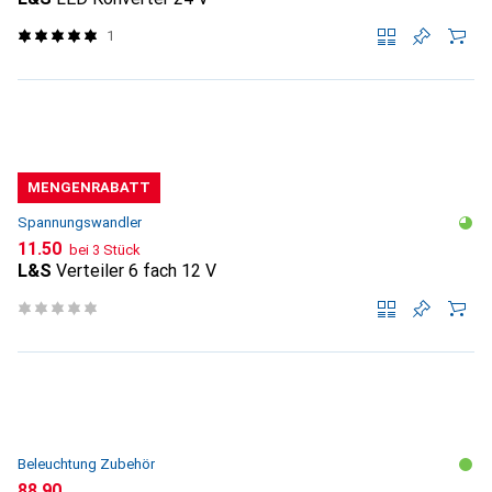
1
MENGENRABATT
Spannungswandler
CHF
11.50
bei 3 Stück
L&S
Verteiler 6 fach 12 V
Beleuchtung Zubehör
CHF
88.90