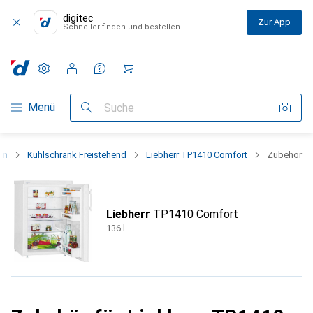
digitec
Zur App
Schneller finden und bestellen
Einstellungen
Kundenkonto
Vergleichslisten
Merklisten
Warenkorb
Navigation nach Kategorien
Menü
Suche
en
Kühlschrank Freistehend
Liebherr TP1410 Comfort
Zubehör
Liebherr
TP1410 Comfort
136 l