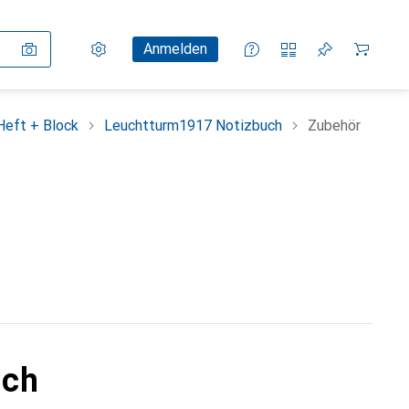
Einstellungen
Kundenkonto
Vergleichslisten
Merklisten
Warenkorb
Anmelden
Heft + Block
Leuchtturm1917 Notizbuch
Zubehör
uch