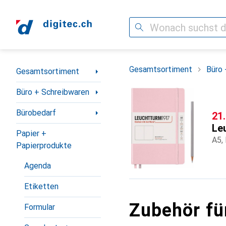
Suche
Navigation nach Kategorien
Gesamtsortiment
Büro 
Gesamtsortiment
Büro + Schreibwaren
Bürobedarf
CH
21
Le
Papier +
A5,
Papierprodukte
Agenda
Etiketten
Zubehör fü
Formular