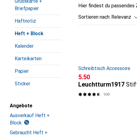
Grusskarte +
Hier findest du passendes
Briefpapier
Sortieren nach
:
Relevanz
Haftnotiz
Produktliste
Heft + Block
Kalender
Karteikarten
Schreibtisch Accessoire
Papier
CHF
5.50
Sticker
Leuchtturm1917
Stif
109
Angebote
Ausverkauf Heft +
Block
Gebraucht Heft +