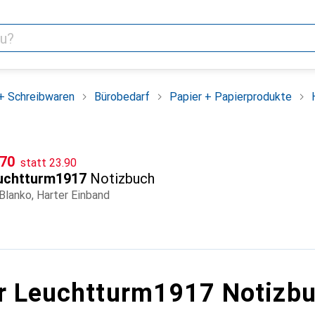
+ Schreibwaren
Bürobedarf
Papier + Papierprodukte
CHF
F
.70
statt
23.90
uchtturm1917
Notizbuch
 Blanko, Harter Einband
r Leuchtturm1917 Notizb