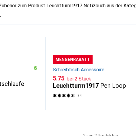
 Zubehör zum Produkt Leuchtturm1917 Notizbuch aus der Katego
MENGENRABATT
Schreibtisch Accessoire
CHF
5.75
bei 2 Stück
tschlaufe
Leuchtturm1917
Pen Loop
34
2 von 2 Produkten