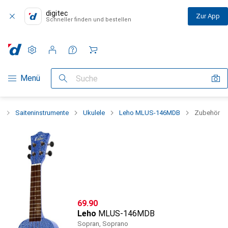
digitec
Zur App
Schneller finden und bestellen
Einstellungen
Kundenkonto
Vergleichslisten
Merklisten
Warenkorb
Navigation nach Kategorien
Menü
Suche
e
Saiteninstrumente
Ukulele
Leho MLUS-146MDB
Zubehör
CHF
69.90
Leho
MLUS-146MDB
Sopran, Soprano