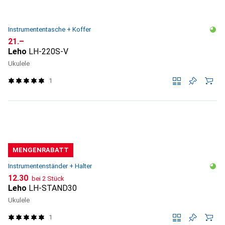
Instrumententasche + Koffer
CHF
21.–
Leho
LH-220S-V
Ukulele
1
MENGENRABATT
Instrumentenständer + Halter
CHF
12.30
bei 2 Stück
Leho
LH-STAND30
Ukulele
1