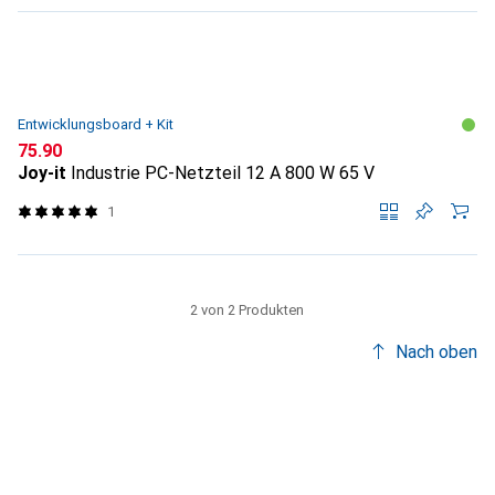
Entwicklungsboard + Kit
CHF
75.90
Joy-it
Industrie PC-Netzteil 12 A 800 W 65 V
1
2 von 2 Produkten
Nach oben