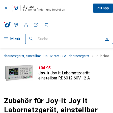
digitec
Zur App
Schneller finden und bestellen
Einstellungen
Kundenkonto
Vergleichslisten
Merklisten
Warenkorb
Navigation nach Kategorien
Menü
Suche
it Labornetzgerät, einstellbar RD6012 60V 12 A Labornetzgerät
Zubehör
CHF
104.95
Joy-it
Joy it Labornetzgerät,
einstellbar RD6012 60V 12 A
Labornetzgerät
Zubehör für Joy-it Joy it
Labornetzgerät, einstellbar