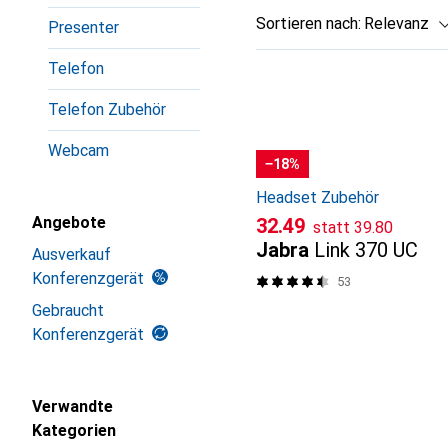
Sortieren nach
:
Relevanz
Presenter
Produktliste
Telefon
Telefon Zubehör
Webcam
−18%
Headset Zubehör
CHF
Angebote
CHF
32.49
statt
39.80
Jabra
Link 370 UC
Ausverkauf
Konferenzgerät
53
Gebraucht
Konferenzgerät
Verwandte
Kategorien