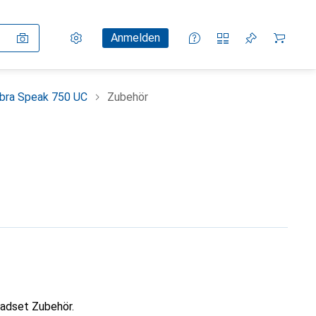
Einstellungen
Kundenkonto
Vergleichslisten
Merklisten
Warenkorb
Anmelden
bra Speak 750 UC
Zubehör
adset Zubehör.